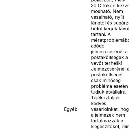
30 C fokon kézze
mosható. Nem
vasalható, nyílt
lángtól és sugár
hőtől kérjük távo
tartani. A
méretproblémáb
adódó
jelmezcserénél a
postaköltségek a
vevőt terhelik!
Jelmezcserénél 
postaköltséget
csak minőségi
probléma esetén
tudjuk átvállalni.
Tájékoztatjuk
kedves
Egyéb
vásárlóinkat, ho
a jelmezek nem
tartalmazzák a
kiegészítőket, mi