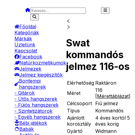
Főoldal
Kategóriák
Márkák
Swat
Üzletünk
Kapcsolat
kommandós
Facebook
Natúrkozmetikumok
jelmez 116-os
Jelmezek
Jelmez kiegészítők
Bontempi
Elérhetőség
Raktáron
hangszerek
116
- Gitárok
Méret
[
Mérettáblázat
]
- Ütős hangszerek
Célcsoport
Fiú jelmez
- Fújós hangszerek
Típus
Kommandós
- Szintetizátorok
- Egyéb hangszerek
Ajánlott
4 éves kortól 5
Bébi játékok
korosztály
éves korig
Babák
Gyártó
Widmann