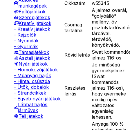
Autók és
Cikkszám
w55345
munkagépek
A jelmez overál,
Építőjátékok
"golyóálló"
Szerepjátékok
mellény, öv
Kreatív játékok
Csomag
pisztolytartóval é
- Kreatív játékok
tartalma
tárcával,
- Rajzolók
térdvédő,
- Nyomdák
könyökvédő.
- Gyurmák
Swat kommandó
Társasjátékok
Rövid leírás
jelmez 116-os
Asztali játékok
Nyári játékok
Jó minőségű
- Homokozójátékok
gyermekjelmez
- Műanyag hajók
(Swat
- Hinta, csúszda
kommandós
- Ütők, dobálók
Részletes
jelmez 116-os),
- Strandcikkek
leírás
hogy gyermeke
- Egyéb nyári játékok
mindig új és
Lábbal hajtós
változatos
járművek
egyéniség
Téli játékok
lehessen.
Anyaga 100 %
poliészter, mely