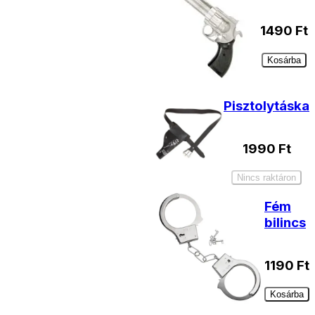
1490
Ft
Kosárba
Pisztolytáska
1990
Ft
Nincs raktáron
Fém
bilincs
1190
Ft
Kosárba