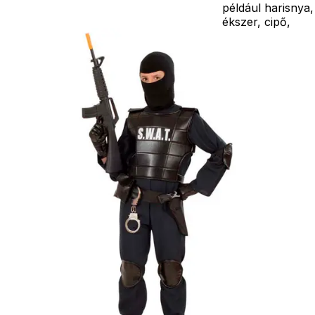
például harisnya,
ékszer, cipő,
paróka, kesztyű,
kardok, kemény
kalapok,
varázspálca,
seprű, szakáll,
bajusz, műanyag
korona, esernyő,
vasvilla, stb.
Amennyiben a
képen több
termék szerepel,
az ár minden
esetben egy
termékre
vonatkozik!
Ár
13590
Ft
Darab
Kosárba
Szállítás:
- Csomagautomata: 1190