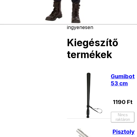
forinttól
- Házhozszállítás: 2190
forinttól
- Személyes átvétel:
ingyenesen
Kiegészítő
termékek
Gumibot
53 cm
1190
Ft
Nincs
raktáron
Pisztoly