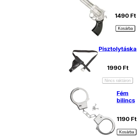
1490
Ft
Kosárba
Pisztolytáska
1990
Ft
Nincs raktáron
Fém
bilincs
1190
Ft
Kosárba