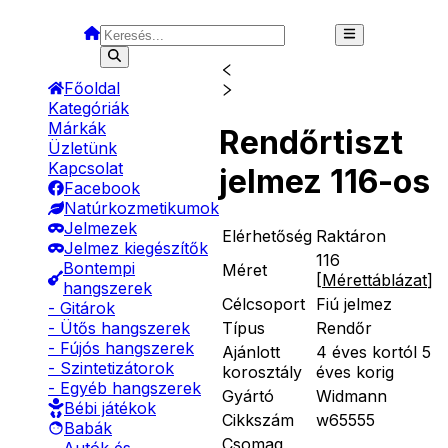
Főoldal
Kategóriák
Márkák
Rendőrtiszt
Üzletünk
Kapcsolat
jelmez 116-os
Facebook
Natúrkozmetikumok
Jelmezek
Elérhetőség
Raktáron
Jelmez kiegészítők
116
Bontempi
Méret
[
Mérettáblázat
]
hangszerek
Célcsoport
Fiú jelmez
- Gitárok
Típus
Rendőr
- Ütős hangszerek
- Fújós hangszerek
Ajánlott
4 éves kortól 5
- Szintetizátorok
korosztály
éves korig
- Egyéb hangszerek
Gyártó
Widmann
Bébi játékok
Cikkszám
w65555
Babák
Csomag