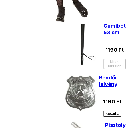
termékek
Gumibot
53 cm
1190
Ft
Nincs
raktáron
Rendőr
jelvény
1190
Ft
Kosárba
Pisztoly