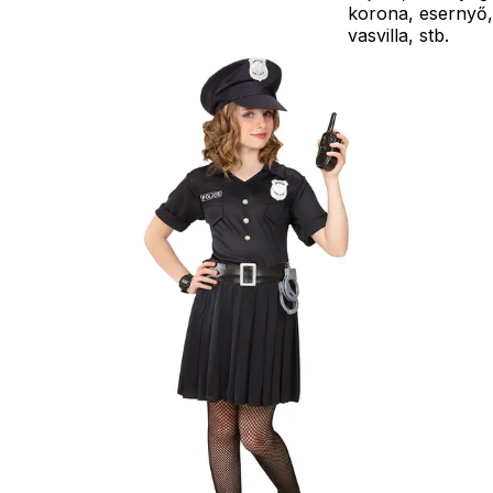
korona, esernyő,
vasvilla, stb.
Amennyiben a
képen több
termék szerepel,
az ár minden
esetben egy
termékre
vonatkozik!
Ár
7690
Ft
Darab
Kosárba
Szállítás:
- Csomagautomata: 1190
forinttól
- Házhozszállítás: 2190
forinttól
- Személyes átvétel:
ingyenesen
Kiegészítő