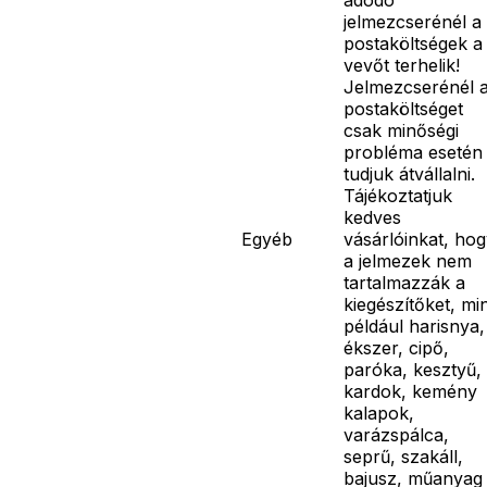
jelmezcserénél a
postaköltségek a
vevőt terhelik!
Jelmezcserénél 
postaköltséget
csak minőségi
probléma esetén
tudjuk átvállalni.
Tájékoztatjuk
kedves
Egyéb
vásárlóinkat, ho
a jelmezek nem
tartalmazzák a
kiegészítőket, mi
például harisnya,
ékszer, cipő,
paróka, kesztyű,
kardok, kemény
kalapok,
varázspálca,
seprű, szakáll,
bajusz, műanyag