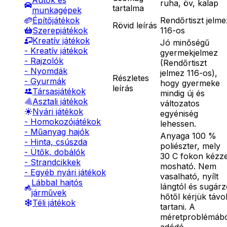
Autók és
ruha, öv, kalap
tartalma
munkagépek
Rendőrtiszt jelme
Építőjátékok
Rövid leírás
116-os
Szerepjátékok
Kreatív játékok
Jó minőségű
- Kreatív játékok
gyermekjelmez
- Rajzolók
(Rendőrtiszt
- Nyomdák
jelmez 116-os),
Részletes
- Gyurmák
hogy gyermeke
leírás
Társasjátékok
mindig új és
Asztali játékok
változatos
Nyári játékok
egyéniség
- Homokozójátékok
lehessen.
- Műanyag hajók
Anyaga 100 %
- Hinta, csúszda
poliészter, mely
- Ütők, dobálók
30 C fokon kézze
- Strandcikkek
mosható. Nem
- Egyéb nyári játékok
vasalható, nyílt
Lábbal hajtós
lángtól és sugár
járművek
hőtől kérjük távo
Téli játékok
tartani. A
méretproblémáb
adódó