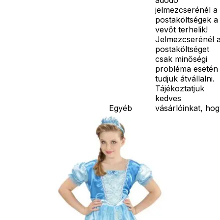
jelmezcserénél a
postaköltségek a
vevőt terhelik!
Jelmezcserénél 
postaköltséget
csak minőségi
probléma esetén
tudjuk átvállalni.
Tájékoztatjuk
kedves
Egyéb
vásárlóinkat, ho
a jelmezek nem
tartalmazzák a
kiegészítőket, mi
például harisnya,
ékszer, cipő,
paróka, kesztyű,
kardok, kemény
kalapok,
varázspálca,
seprű, szakáll,
bajusz, műanyag