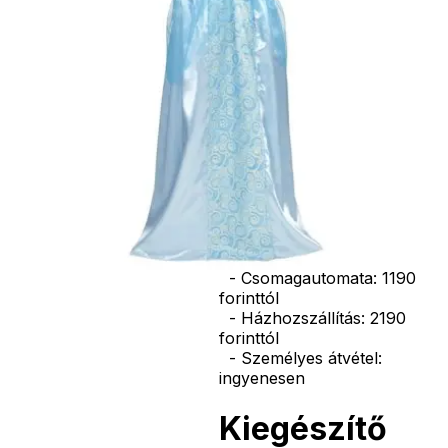
korona, esernyő,
vasvilla, stb.
Amennyiben a
képen több
termék szerepel,
az ár minden
esetben egy
termékre
vonatkozik!
Ár
8690
Ft
Darab
Kosárba
Szállítás:
- Csomagautomata: 1190
forinttól
- Házhozszállítás: 2190
forinttól
- Személyes átvétel:
ingyenesen
Kiegészítő