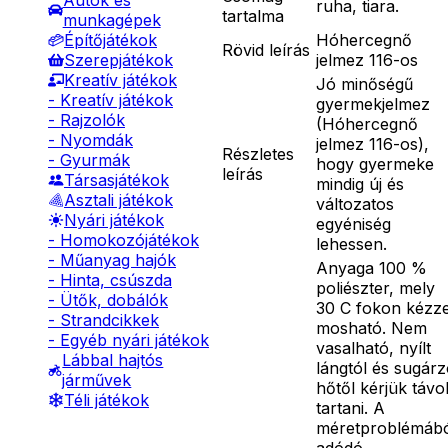
Autók és
ruha, tiara.
tartalma
munkagépek
Hóhercegnő
Építőjátékok
Rövid leírás
jelmez 116-os
Szerepjátékok
Kreatív játékok
Jó minőségű
- Kreatív játékok
gyermekjelmez
- Rajzolók
(Hóhercegnő
- Nyomdák
jelmez 116-os),
Részletes
- Gyurmák
hogy gyermeke
leírás
Társasjátékok
mindig új és
Asztali játékok
változatos
Nyári játékok
egyéniség
- Homokozójátékok
lehessen.
- Műanyag hajók
Anyaga 100 %
- Hinta, csúszda
poliészter, mely
- Ütők, dobálók
30 C fokon kézze
- Strandcikkek
mosható. Nem
- Egyéb nyári játékok
vasalható, nyílt
Lábbal hajtós
lángtól és sugár
járművek
hőtől kérjük távo
Téli játékok
tartani. A
méretproblémáb
adódó