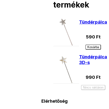
termékek
Tündérpálca
590
Ft
Kosárba
Tündérpálca
3D-s
990
Ft
Nincs raktáron
Elérhetőség