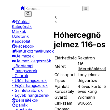
Főoldal
Kategóriák
Márkák
Hóhercegnő
Üzletünk
Kapcsolat
jelmez 116-os
Facebook
Natúrkozmetikumok
Jelmezek
Elérhetőség
Raktáron
Jelmez kiegészítők
116
Bontempi
Méret
[
Mérettáblázat
]
hangszerek
Célcsoport
Lány jelmez
- Gitárok
Típus
Jégvarázs
- Ütős hangszerek
- Fújós hangszerek
Ajánlott
4 éves kortól 5
- Szintetizátorok
korosztály
éves korig
- Egyéb hangszerek
Gyártó
Widmann
Bébi játékok
Cikkszám
w96555
Babák
Csomag