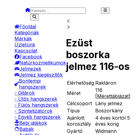
Főoldal
Kategóriák
Márkák
Ezüst
Üzletünk
Kapcsolat
boszorka
Facebook
Natúrkozmetikumok
jelmez 116-os
Jelmezek
Jelmez kiegészítők
Bontempi
Elérhetőség
Raktáron
hangszerek
116
- Gitárok
Méret
[
Mérettáblázat
]
- Ütős hangszerek
Célcsoport
Lány jelmez
- Fújós hangszerek
Típus
Boszorkány
- Szintetizátorok
- Egyéb hangszerek
Ajánlott
4 éves kortól 5
Bébi játékok
korosztály
éves korig
Babák
Gyártó
Widmann