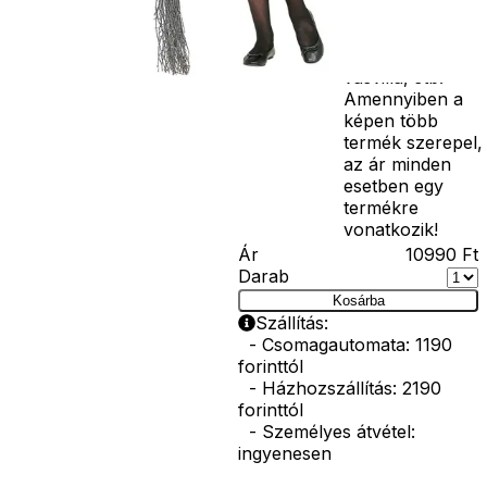
seprű, szakáll,
bajusz, műanyag
korona, esernyő,
vasvilla, stb.
Amennyiben a
képen több
termék szerepel,
az ár minden
esetben egy
termékre
vonatkozik!
Ár
10990
Ft
Darab
Kosárba
Szállítás:
- Csomagautomata: 1190
forinttól
- Házhozszállítás: 2190
forinttól
- Személyes átvétel:
ingyenesen