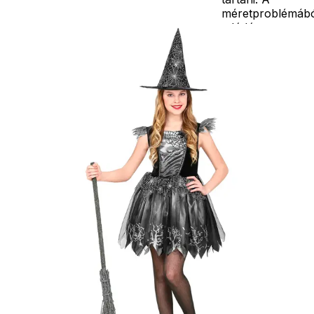
méretproblémáb
adódó
jelmezcserénél a
postaköltségek a
vevőt terhelik!
Jelmezcserénél 
postaköltséget
csak minőségi
probléma esetén
tudjuk átvállalni.
Tájékoztatjuk
kedves
Egyéb
vásárlóinkat, ho
a jelmezek nem
tartalmazzák a
kiegészítőket, mi
például harisnya,
ékszer, cipő,
paróka, kesztyű,
kardok, kemény
kalapok,
varázspálca,