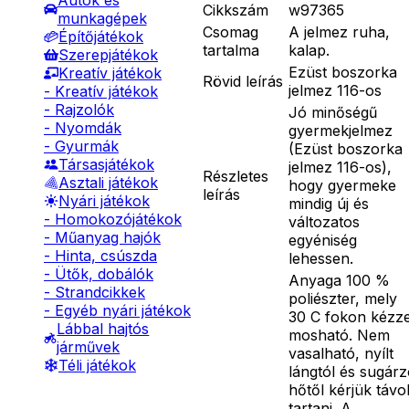
Autók és
Cikkszám
w97365
munkagépek
Csomag
A jelmez ruha,
Építőjátékok
tartalma
kalap.
Szerepjátékok
Ezüst boszorka
Kreatív játékok
Rövid leírás
jelmez 116-os
- Kreatív játékok
- Rajzolók
Jó minőségű
- Nyomdák
gyermekjelmez
- Gyurmák
(Ezüst boszorka
Társasjátékok
jelmez 116-os),
Részletes
Asztali játékok
hogy gyermeke
leírás
Nyári játékok
mindig új és
- Homokozójátékok
változatos
- Műanyag hajók
egyéniség
- Hinta, csúszda
lehessen.
- Ütők, dobálók
Anyaga 100 %
- Strandcikkek
poliészter, mely
- Egyéb nyári játékok
30 C fokon kézze
Lábbal hajtós
mosható. Nem
járművek
vasalható, nyílt
Téli játékok
lángtól és sugár
hőtől kérjük távo
tartani. A