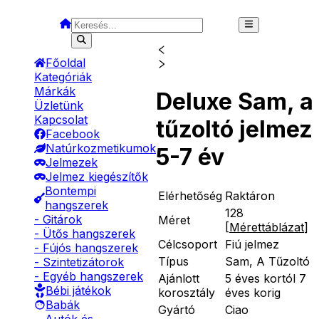
Főoldal
Kategóriák
Márkák
Deluxe Sam, a
Üzletünk
Kapcsolat
tűzoltó jelmez
Facebook
Natúrkozmetikumok
5-7 év
Jelmezek
Jelmez kiegészítők
Bontempi
Elérhetőség
Raktáron
hangszerek
128
- Gitárok
Méret
[
Mérettáblázat
]
- Ütős hangszerek
Célcsoport
Fiú jelmez
- Fújós hangszerek
Típus
Sam, A Tűzoltó
- Szintetizátorok
- Egyéb hangszerek
Ajánlott
5 éves kortól 7
Bébi játékok
korosztály
éves korig
Babák
Gyártó
Ciao