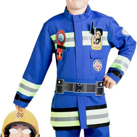
lángtól és sugár
hőtől kérjük távo
tartani. A
méretproblémáb
adódó
jelmezcserénél a
postaköltségek a
vevőt terhelik!
Jelmezcserénél 
postaköltséget
csak minőségi
probléma esetén
tudjuk átvállalni.
Tájékoztatjuk
kedves
Egyéb
vásárlóinkat, ho
a jelmezek nem
tartalmazzák a
kiegészítőket, mi
például harisnya,
ékszer, cipő,
paróka, kesztyű,