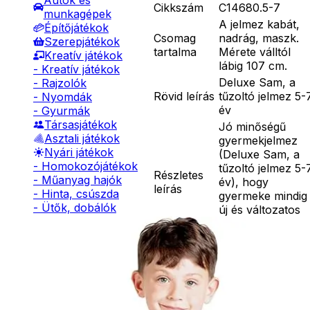
Autók és
Cikkszám
C14680.5-7
munkagépek
A jelmez kabát,
Építőjátékok
Csomag
nadrág, maszk.
Szerepjátékok
tartalma
Mérete válltól
Kreatív játékok
lábig 107 cm.
- Kreatív játékok
Deluxe Sam, a
- Rajzolók
Rövid leírás
tűzoltó jelmez 5-
- Nyomdák
év
- Gyurmák
Társasjátékok
Jó minőségű
Asztali játékok
gyermekjelmez
Nyári játékok
(Deluxe Sam, a
- Homokozójátékok
tűzoltó jelmez 5-
Részletes
- Műanyag hajók
év), hogy
leírás
- Hinta, csúszda
gyermeke mindig
- Ütők, dobálók
új és változatos
- Strandcikkek
egyéniség
- Egyéb nyári játékok
lehessen.
Lábbal hajtós
Anyaga 100 %
járművek
poliészter, mely
Téli játékok
30 C fokon kézze
mosható. Nem
vasalható, nyílt