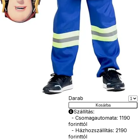
kardok, kemény
kalapok,
varázspálca,
seprű, szakáll,
bajusz, műanyag
korona, esernyő,
vasvilla, stb.
Amennyiben a
képen több
termék szerepel,
az ár minden
esetben egy
termékre
vonatkozik!
Ár
9600
Ft
Darab
Kosárba
Szállítás:
- Csomagautomata: 1190
forinttól
- Házhozszállítás: 2190
forinttól