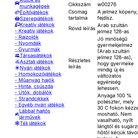
Autók és
Cikkszám
w00276
munkagépek
Csomag
A jelmez köpeny,
Építőjátékok
tartalma
fejdísz.
Szerepjátékok
Kreatív játékok
Arab szultán
Rövid leírás
- Kreatív játékok
jelmez 128-as
- Rajzolók
Jó minőségű
- Nyomdák
gyermekjelmez
- Gyurmák
(Arab szultán
Társasjátékok
jelmez 128-as),
Részletes
Asztali játékok
hogy gyermeke
leírás
Nyári játékok
mindig új és
- Homokozójátékok
változatos
- Műanyag hajók
egyéniség
- Hinta, csúszda
lehessen.
- Ütők, dobálók
Anyaga 100 %
- Strandcikkek
poliészter, mely
- Egyéb nyári játékok
30 C fokon kézze
Lábbal hajtós
mosható. Nem
járművek
vasalható, nyílt
Téli játékok
lángtól és sugár
hőtől kérjük távo