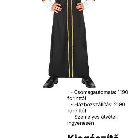
seprű, szakáll,
bajusz, műanyag
korona, esernyő,
vasvilla, stb.
Amennyiben a
képen több
termék szerepel,
az ár minden
esetben egy
termékre
vonatkozik!
Ár
7690
Ft
Nincs raktáron
Szállítás:
- Csomagautomata: 1190
forinttól
- Házhozszállítás: 2190
forinttól
- Személyes átvétel:
ingyenesen