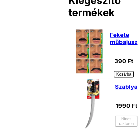
Kiegészítő
termékek
Fekete
műbajusz
390
Ft
Kosárba
Szablya
1990
Ft
Nincs
raktáron