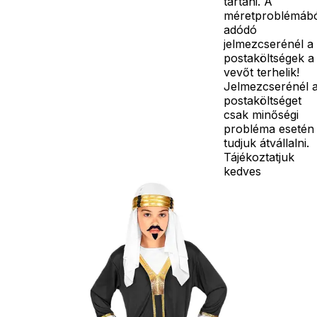
tartani. A
méretproblémáb
adódó
jelmezcserénél a
postaköltségek a
vevőt terhelik!
Jelmezcserénél 
postaköltséget
csak minőségi
probléma esetén
tudjuk átvállalni.
Tájékoztatjuk
kedves
Egyéb
vásárlóinkat, ho
a jelmezek nem
tartalmazzák a
kiegészítőket, mi
például harisnya,
ékszer, cipő,
paróka, kesztyű,
kardok, kemény
kalapok,
varázspálca,