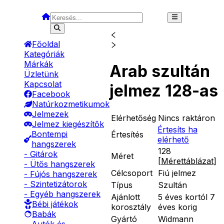
Főoldal
Kategóriák
Márkák
Arab szultán
Üzletünk
Kapcsolat
jelmez 128-as
Facebook
Natúrkozmetikumok
Jelmezek
Elérhetőség
Nincs raktáron
Jelmez kiegészítők
Értesíts ha
Bontempi
Értesítés
elérhető
hangszerek
128
- Gitárok
Méret
[
Mérettáblázat
]
- Ütős hangszerek
Célcsoport
Fiú jelmez
- Fújós hangszerek
- Szintetizátorok
Típus
Szultán
- Egyéb hangszerek
Ajánlott
5 éves kortól 7
Bébi játékok
korosztály
éves korig
Babák
Gyártó
Widmann