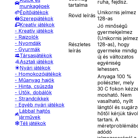
Autók és
ruha, fejdísz.
tartalma
munkagépek
Unikornis jelmez
Építőjátékok
Rövid leírás
128-as
Szerepjátékok
Kreatív játékok
Jó minőségű
- Kreatív játékok
gyermekjelmez
- Rajzolók
(Unikornis jelmez
- Nyomdák
Részletes
128-as), hogy
- Gyurmák
leírás
gyermeke mindig
Társasjátékok
új és változatos
Asztali játékok
egyéniség
Nyári játékok
lehessen.
- Homokozójátékok
Anyaga 100 %
- Műanyag hajók
poliészter, mely
- Hinta, csúszda
30 C fokon kézze
- Ütők, dobálók
mosható. Nem
- Strandcikkek
vasalható, nyílt
- Egyéb nyári játékok
lángtól és sugár
Lábbal hajtós
hőtől kérjük távo
járművek
tartani. A
Téli játékok
méretproblémáb
adódó
jelmezcserénél a