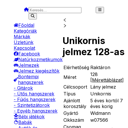
Főoldal
Kategóriák
Márkák
Unikornis
Üzletünk
Kapcsolat
jelmez 128-as
Facebook
Natúrkozmetikumok
Jelmezek
Elérhetőség
Raktáron
Jelmez kiegészítők
128
Bontempi
Méret
[
Mérettáblázat
]
hangszerek
Célcsoport
Lány jelmez
- Gitárok
Típus
Unikornis
- Ütős hangszerek
- Fújós hangszerek
Ajánlott
5 éves kortól 7
- Szintetizátorok
korosztály
éves korig
- Egyéb hangszerek
Gyártó
Widmann
Bébi játékok
Cikkszám
w07566
Babák
Csomag