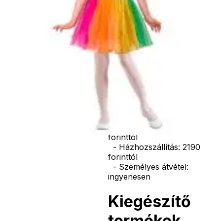
vasvilla, stb.
Amennyiben a
képen több
termék szerepel,
az ár minden
esetben egy
termékre
vonatkozik!
Ár
10390
Ft
Darab
Kosárba
Szállítás:
- Csomagautomata: 1190
forinttól
- Házhozszállítás: 2190
forinttól
- Személyes átvétel:
ingyenesen
Kiegészítő
termékek