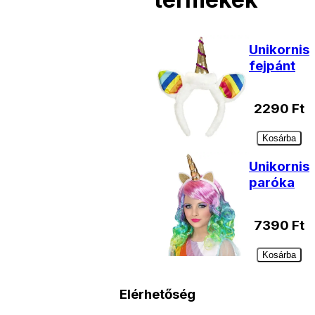
Unikornis
fejpánt
2290
Ft
Kosárba
Unikornis
paróka
7390
Ft
Kosárba
Elérhetőség