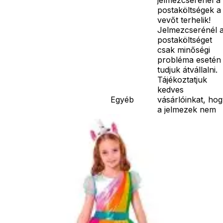
postaköltségek a
vevőt terhelik!
Jelmezcserénél 
postaköltséget
csak minőségi
probléma esetén
tudjuk átvállalni.
Tájékoztatjuk
kedves
Egyéb
vásárlóinkat, ho
a jelmezek nem
tartalmazzák a
kiegészítőket, mi
például harisnya,
ékszer, cipő,
paróka, kesztyű,
kardok, kemény
kalapok,
varázspálca,
seprű, szakáll,
bajusz, műanyag
korona, esernyő,