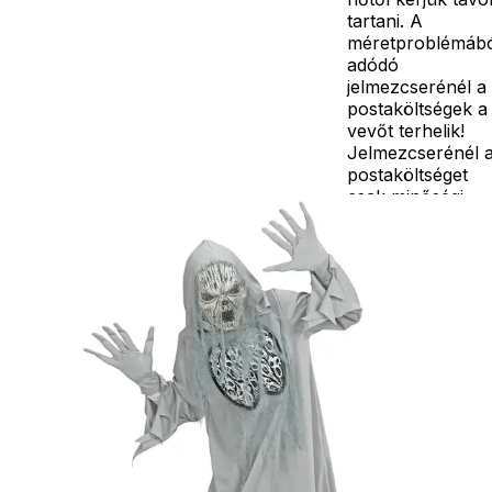
tartani. A
méretproblémáb
adódó
jelmezcserénél a
postaköltségek a
vevőt terhelik!
Jelmezcserénél 
postaköltséget
csak minőségi
probléma esetén
tudjuk átvállalni.
Tájékoztatjuk
kedves
Egyéb
vásárlóinkat, ho
a jelmezek nem
tartalmazzák a
kiegészítőket, mi
például harisnya,
ékszer, cipő,
paróka, kesztyű,
kardok, kemény
kalapok,