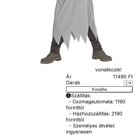
varázspálca,
seprű, szakáll,
bajusz, műanyag
korona, esernyő,
vasvilla, stb.
Amennyiben a
képen több
termék szerepel,
az ár minden
esetben egy
termékre
vonatkozik!
Ár
11490
Ft
Darab
Kosárba
Szállítás:
- Csomagautomata: 1190
forinttól
- Házhozszállítás: 2190
forinttól
- Személyes átvétel:
ingyenesen