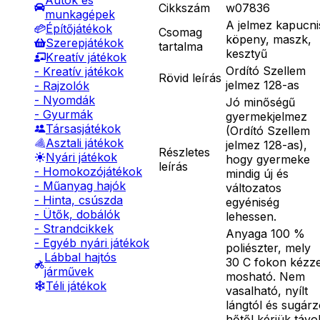
Autók és
Cikkszám
w07836
munkagépek
A jelmez kapucni
Építőjátékok
Csomag
köpeny, maszk,
Szerepjátékok
tartalma
kesztyű
Kreatív játékok
Ordító Szellem
- Kreatív játékok
Rövid leírás
jelmez 128-as
- Rajzolók
- Nyomdák
Jó minőségű
- Gyurmák
gyermekjelmez
Társasjátékok
(Ordító Szellem
Asztali játékok
jelmez 128-as),
Részletes
Nyári játékok
hogy gyermeke
leírás
- Homokozójátékok
mindig új és
- Műanyag hajók
változatos
- Hinta, csúszda
egyéniség
- Ütők, dobálók
lehessen.
- Strandcikkek
Anyaga 100 %
- Egyéb nyári játékok
poliészter, mely
Lábbal hajtós
30 C fokon kézze
járművek
mosható. Nem
Téli játékok
vasalható, nyílt
lángtól és sugár
hőtől kérjük távo