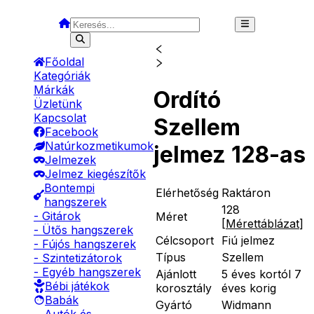
Főoldal
Kategóriák
Márkák
Ordító
Üzletünk
Kapcsolat
Szellem
Facebook
Natúrkozmetikumok
jelmez 128-as
Jelmezek
Jelmez kiegészítők
Bontempi
Elérhetőség
Raktáron
hangszerek
128
- Gitárok
Méret
[
Mérettáblázat
]
- Ütős hangszerek
Célcsoport
Fiú jelmez
- Fújós hangszerek
Típus
Szellem
- Szintetizátorok
- Egyéb hangszerek
Ajánlott
5 éves kortól 7
Bébi játékok
korosztály
éves korig
Babák
Gyártó
Widmann