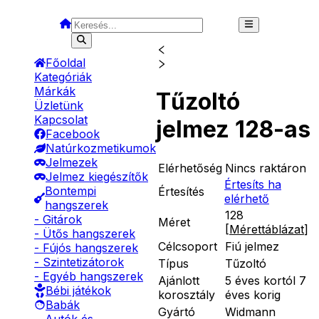
Főoldal
Kategóriák
Márkák
Tűzoltó
Üzletünk
Kapcsolat
jelmez 128-as
Facebook
Natúrkozmetikumok
Jelmezek
Elérhetőség
Nincs raktáron
Jelmez kiegészítők
Értesíts ha
Bontempi
Értesítés
elérhető
hangszerek
128
- Gitárok
Méret
[
Mérettáblázat
]
- Ütős hangszerek
Célcsoport
Fiú jelmez
- Fújós hangszerek
- Szintetizátorok
Típus
Tűzoltó
- Egyéb hangszerek
Ajánlott
5 éves kortól 7
Bébi játékok
korosztály
éves korig
Babák
Gyártó
Widmann