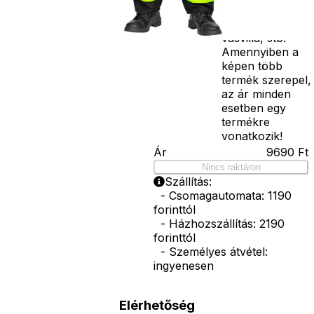
bajusz, műanyag
korona, esernyő,
vasvilla, stb.
Amennyiben a
képen több
termék szerepel,
az ár minden
esetben egy
termékre
vonatkozik!
Ár
9690
Ft
Nincs raktáron
Szállítás:
- Csomagautomata: 1190
forinttól
- Házhozszállítás: 2190
forinttól
- Személyes átvétel:
ingyenesen
Elérhetőség