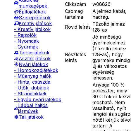
Autók és
Cikkszám
w08826
munkagépek
Csomag
A jelmez kabát,
Építőjátékok
tartalma
nadrág.
Szerepjátékok
Kreatív játékok
Tűzoltó jelmez
Rövid leírás
- Kreatív játékok
128-as
- Rajzolók
Jó minőségű
- Nyomdák
gyermekjelmez
- Gyurmák
(Tűzoltó jelmez
Társasjátékok
Részletes
128-as), hogy
Asztali játékok
leírás
gyermeke mindig
Nyári játékok
új és változatos
- Homokozójátékok
egyéniség
- Műanyag hajók
lehessen.
- Hinta, csúszda
Anyaga 100 %
- Ütők, dobálók
poliészter, mely
- Strandcikkek
30 C fokon kézze
- Egyéb nyári játékok
mosható. Nem
Lábbal hajtós
vasalható, nyílt
járművek
lángtól és sugár
Téli játékok
hőtől kérjük távo
tartani. A