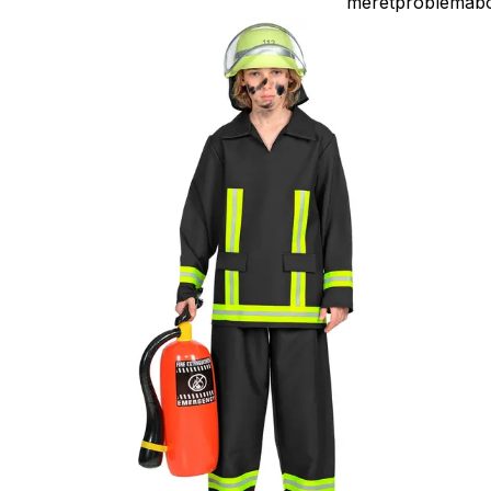
méretproblémáb
adódó
jelmezcserénél a
postaköltségek a
vevőt terhelik!
Jelmezcserénél 
postaköltséget
csak minőségi
probléma esetén
tudjuk átvállalni.
Tájékoztatjuk
kedves
Egyéb
vásárlóinkat, ho
a jelmezek nem
tartalmazzák a
kiegészítőket, mi
például harisnya,
ékszer, cipő,
paróka, kesztyű,
kardok, kemény
kalapok,
varázspálca,
seprű, szakáll,