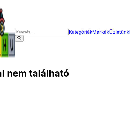
Kategóriák
Márkák
Üzletünk
al nem található