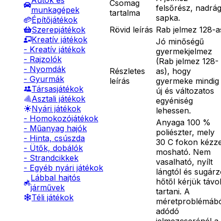
Autók és
Csomag
felsőrész, nadrág
munkagépek
tartalma
sapka.
Építőjátékok
Rövid leírás
Rab jelmez 128-a
Szerepjátékok
Kreatív játékok
Jó minőségű
- Kreatív játékok
gyermekjelmez
- Rajzolók
(Rab jelmez 128-
- Nyomdák
Részletes
as), hogy
- Gyurmák
leírás
gyermeke mindig
Társasjátékok
új és változatos
Asztali játékok
egyéniség
Nyári játékok
lehessen.
- Homokozójátékok
Anyaga 100 %
- Műanyag hajók
poliészter, mely
- Hinta, csúszda
30 C fokon kézze
- Ütők, dobálók
mosható. Nem
- Strandcikkek
vasalható, nyílt
- Egyéb nyári játékok
lángtól és sugár
Lábbal hajtós
hőtől kérjük távo
járművek
tartani. A
Téli játékok
méretproblémáb
adódó
jelmezcserénél a