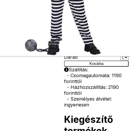
vasvilla, stb.
Amennyiben a
képen több
termék szerepel,
az ár minden
esetben egy
termékre
vonatkozik!
Ár
5190
Ft
Darab
Kosárba
Szállítás:
- Csomagautomata: 1190
forinttól
- Házhozszállítás: 2190
forinttól
- Személyes átvétel:
ingyenesen
Kiegészítő
termékek