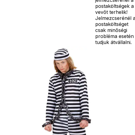
postaköltségek a
vevőt terhelik!
Jelmezcserénél 
postaköltséget
csak minőségi
probléma esetén
tudjuk átvállalni.
Tájékoztatjuk
kedves
Egyéb
vásárlóinkat, ho
a jelmezek nem
tartalmazzák a
kiegészítőket, mi
például harisnya,
ékszer, cipő,
paróka, kesztyű,
kardok, kemény
kalapok,
varázspálca,
seprű, szakáll,
bajusz, műanyag
korona, esernyő,