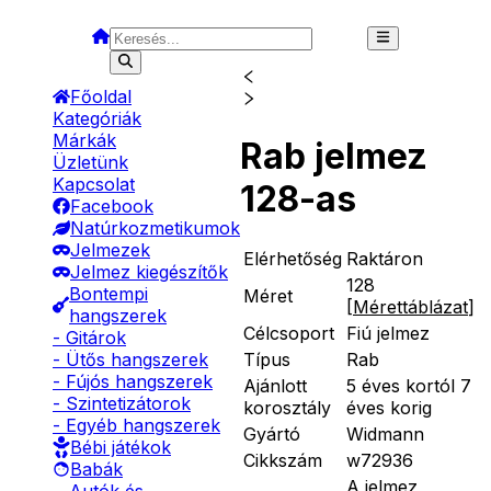
Főoldal
Kategóriák
Márkák
Rab jelmez
Üzletünk
Kapcsolat
128-as
Facebook
Natúrkozmetikumok
Jelmezek
Elérhetőség
Raktáron
Jelmez kiegészítők
128
Bontempi
Méret
[
Mérettáblázat
]
hangszerek
Célcsoport
Fiú jelmez
- Gitárok
Típus
Rab
- Ütős hangszerek
- Fújós hangszerek
Ajánlott
5 éves kortól 7
- Szintetizátorok
korosztály
éves korig
- Egyéb hangszerek
Gyártó
Widmann
Bébi játékok
Cikkszám
w72936
Babák
A jelmez