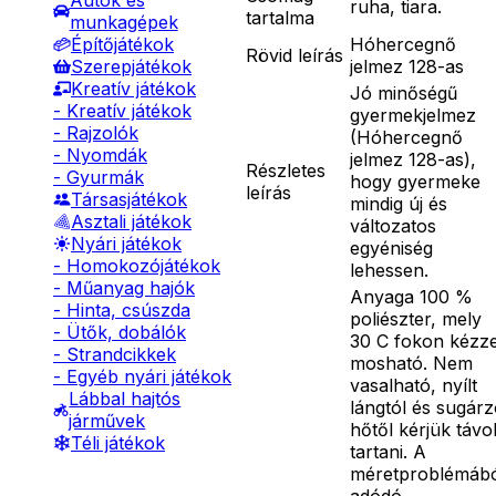
Autók és
ruha, tiara.
tartalma
munkagépek
Hóhercegnő
Építőjátékok
Rövid leírás
jelmez 128-as
Szerepjátékok
Kreatív játékok
Jó minőségű
- Kreatív játékok
gyermekjelmez
- Rajzolók
(Hóhercegnő
- Nyomdák
jelmez 128-as),
Részletes
- Gyurmák
hogy gyermeke
leírás
Társasjátékok
mindig új és
Asztali játékok
változatos
Nyári játékok
egyéniség
- Homokozójátékok
lehessen.
- Műanyag hajók
Anyaga 100 %
- Hinta, csúszda
poliészter, mely
- Ütők, dobálók
30 C fokon kézze
- Strandcikkek
mosható. Nem
- Egyéb nyári játékok
vasalható, nyílt
Lábbal hajtós
lángtól és sugár
járművek
hőtől kérjük távo
Téli játékok
tartani. A
méretproblémáb
adódó