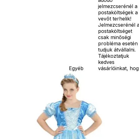
jelmezcserénél a
postaköltségek a
vevőt terhelik!
Jelmezcserénél 
postaköltséget
csak minőségi
probléma esetén
tudjuk átvállalni.
Tájékoztatjuk
kedves
Egyéb
vásárlóinkat, ho
a jelmezek nem
tartalmazzák a
kiegészítőket, mi
például harisnya,
ékszer, cipő,
paróka, kesztyű,
kardok, kemény
kalapok,
varázspálca,
seprű, szakáll,
bajusz, műanyag