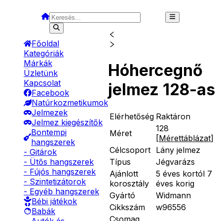
Főoldal
Kategóriák
Márkák
Hóhercegnő
Üzletünk
Kapcsolat
jelmez 128-as
Facebook
Natúrkozmetikumok
Jelmezek
Elérhetőség
Raktáron
Jelmez kiegészítők
128
Bontempi
Méret
[
Mérettáblázat
]
hangszerek
Célcsoport
Lány jelmez
- Gitárok
Típus
Jégvarázs
- Ütős hangszerek
- Fújós hangszerek
Ajánlott
5 éves kortól 7
- Szintetizátorok
korosztály
éves korig
- Egyéb hangszerek
Gyártó
Widmann
Bébi játékok
Cikkszám
w96556
Babák
Csomag