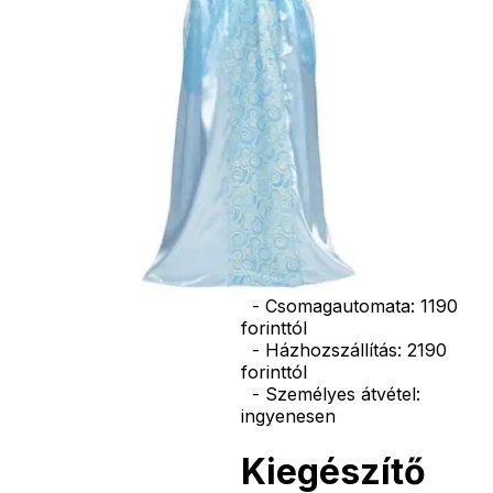
korona, esernyő,
vasvilla, stb.
Amennyiben a
képen több
termék szerepel,
az ár minden
esetben egy
termékre
vonatkozik!
Ár
9390
Ft
Darab
Kosárba
Szállítás:
- Csomagautomata: 1190
forinttól
- Házhozszállítás: 2190
forinttól
- Személyes átvétel:
ingyenesen
Kiegészítő