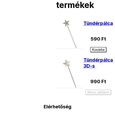
termékek
Tündérpálca
590
Ft
Kosárba
Tündérpálca
3D-s
990
Ft
Nincs raktáron
Elérhetőség