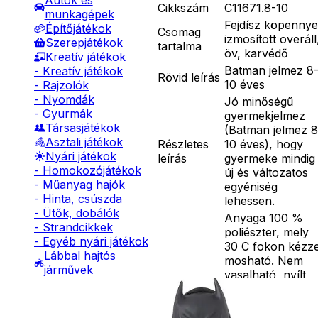
Autók és
Cikkszám
C11671.8-10
munkagépek
Fejdísz köpennye
Építőjátékok
Csomag
izmosított overáll
Szerepjátékok
tartalma
öv, karvédő
Kreatív játékok
Batman jelmez 8
- Kreatív játékok
Rövid leírás
10 éves
- Rajzolók
- Nyomdák
Jó minőségű
- Gyurmák
gyermekjelmez
Társasjátékok
(Batman jelmez 8
Asztali játékok
Részletes
10 éves), hogy
Nyári játékok
leírás
gyermeke mindig
- Homokozójátékok
új és változatos
- Műanyag hajók
egyéniség
- Hinta, csúszda
lehessen.
- Ütők, dobálók
Anyaga 100 %
- Strandcikkek
poliészter, mely
- Egyéb nyári játékok
30 C fokon kézze
Lábbal hajtós
mosható. Nem
járművek
vasalható, nyílt
Téli játékok
lángtól és sugár
hőtől kérjük távo
tartani. A