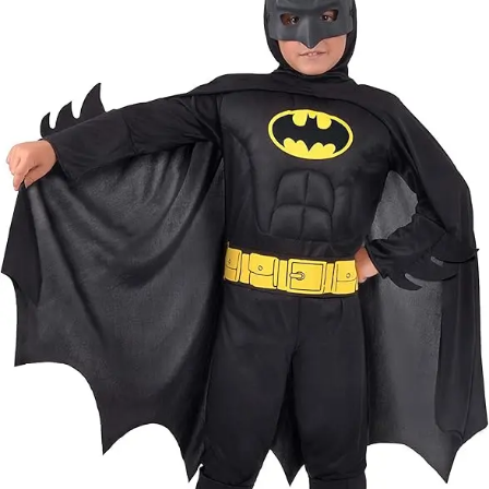
méretproblémáb
adódó
jelmezcserénél a
postaköltségek a
vevőt terhelik!
Jelmezcserénél 
postaköltséget
csak minőségi
probléma esetén
tudjuk átvállalni.
Tájékoztatjuk
kedves
Egyéb
vásárlóinkat, ho
a jelmezek nem
tartalmazzák a
kiegészítőket, mi
például harisnya,
ékszer, cipő,
paróka, kesztyű,
kardok, kemény
kalapok,
varázspálca,