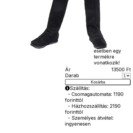
seprű, szakáll,
bajusz, műanyag
korona, esernyő,
vasvilla, stb.
Amennyiben a
képen több
termék szerepel,
az ár minden
esetben egy
termékre
vonatkozik!
Ár
13500
Ft
Darab
Kosárba
Szállítás:
- Csomagautomata: 1190
forinttól
- Házhozszállítás: 2190
forinttól
- Személyes átvétel:
ingyenesen