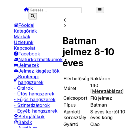
Főoldal
Kategóriák
Márkák
Batman
Üzletünk
Kapcsolat
jelmez 8-10
Facebook
Natúrkozmetikumok
éves
Jelmezek
Jelmez kiegészítők
Bontempi
Elérhetőség
Raktáron
hangszerek
140
- Gitárok
Méret
[
Mérettáblázat
]
- Ütős hangszerek
Célcsoport
Fiú jelmez
- Fújós hangszerek
Típus
Batman
- Szintetizátorok
- Egyéb hangszerek
Ajánlott
8 éves kortól 10
Bébi játékok
korosztály
éves korig
Babák
Gyártó
Ciao