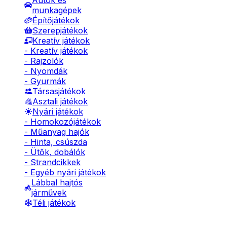
Autók és
munkagépek
Építőjátékok
Szerepjátékok
Kreatív játékok
- Kreatív játékok
- Rajzolók
- Nyomdák
- Gyurmák
Társasjátékok
Asztali játékok
Nyári játékok
- Homokozójátékok
- Műanyag hajók
- Hinta, csúszda
- Ütők, dobálók
- Strandcikkek
- Egyéb nyári játékok
Lábbal hajtós
járművek
Téli játékok