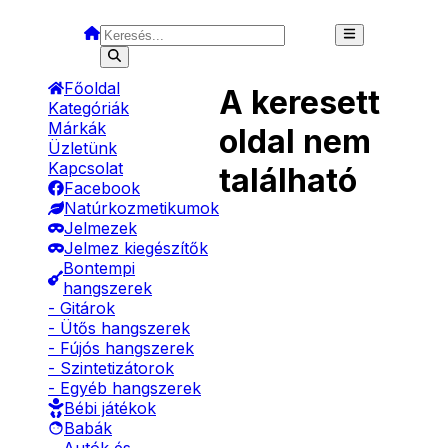
Főoldal
A keresett
Kategóriák
Márkák
oldal nem
Üzletünk
Kapcsolat
található
Facebook
Natúrkozmetikumok
Jelmezek
Jelmez kiegészítők
Bontempi
hangszerek
- Gitárok
- Ütős hangszerek
- Fújós hangszerek
- Szintetizátorok
- Egyéb hangszerek
Bébi játékok
Babák