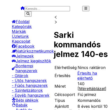
Főoldal
Kategóriák
Márkák
Sarki
Üzletünk
Kapcsolat
kommandós
Facebook
Natúrkozmetikumok
jelmez 140-es
Jelmezek
Jelmez kiegészítők
Bontempi
Elérhetőség
Nincs raktáron
hangszerek
Értesíts ha
Értesítés
- Gitárok
elérhető
- Ütős hangszerek
140
- Fújós hangszerek
Méret
[
Mérettáblázat
]
- Szintetizátorok
Célcsoport
Fiú jelmez
- Egyéb hangszerek
Bébi játékok
Típus
Kommandós
Babák
Ajánlott
8 éves kortól 10