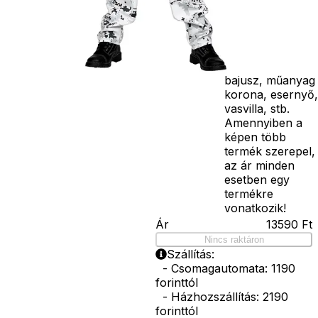
paróka, kesztyű,
kardok, kemény
kalapok,
varázspálca,
seprű, szakáll,
bajusz, műanyag
korona, esernyő,
vasvilla, stb.
Amennyiben a
képen több
termék szerepel,
az ár minden
esetben egy
termékre
vonatkozik!
Ár
13590
Ft
Nincs raktáron
Szállítás:
- Csomagautomata: 1190
forinttól
- Házhozszállítás: 2190
forinttól