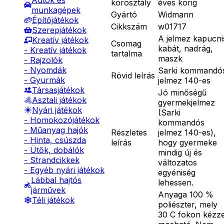
Autók és
korosztály
éves korig
munkagépek
Gyártó
Widmann
Építőjátékok
Cikkszám
w01717
Szerepjátékok
A jelmez kapucni
Kreatív játékok
Csomag
kabát, nadrág,
- Kreatív játékok
tartalma
maszk
- Rajzolók
- Nyomdák
Sarki kommandó
Rövid leírás
- Gyurmák
jelmez 140-es
Társasjátékok
Jó minőségű
Asztali játékok
gyermekjelmez
Nyári játékok
(Sarki
- Homokozójátékok
kommandós
- Műanyag hajók
Részletes
jelmez 140-es),
- Hinta, csúszda
leírás
hogy gyermeke
- Ütők, dobálók
mindig új és
- Strandcikkek
változatos
- Egyéb nyári játékok
egyéniség
Lábbal hajtós
lehessen.
járművek
Anyaga 100 %
Téli játékok
poliészter, mely
30 C fokon kézze