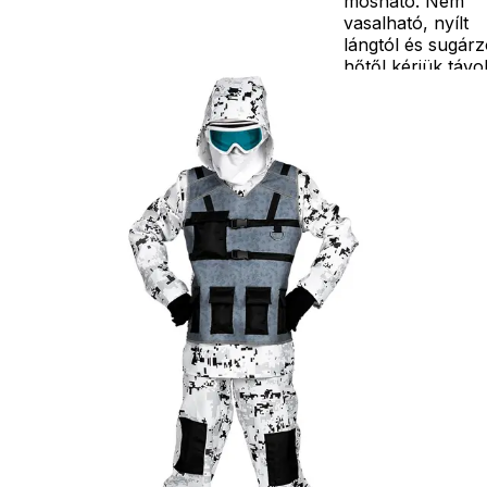
mosható. Nem
vasalható, nyílt
lángtól és sugár
hőtől kérjük távo
tartani. A
méretproblémáb
adódó
jelmezcserénél a
postaköltségek a
vevőt terhelik!
Jelmezcserénél 
postaköltséget
csak minőségi
probléma esetén
tudjuk átvállalni.
Tájékoztatjuk
kedves
Egyéb
vásárlóinkat, ho
a jelmezek nem
tartalmazzák a
kiegészítőket, mi
például harisnya,
ékszer, cipő,