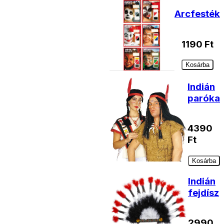
Arcfesték
1190
Ft
Kosárba
Indián
paróka
4390
Ft
Kosárba
Indián
fejdísz
2990