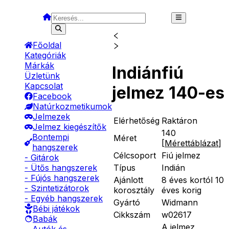
Főoldal
Kategóriák
Márkák
Indiánfiú
Üzletünk
Kapcsolat
jelmez 140-es
Facebook
Natúrkozmetikumok
Jelmezek
Elérhetőség
Raktáron
Jelmez kiegészítők
140
Bontempi
Méret
[
Mérettáblázat
]
hangszerek
Célcsoport
Fiú jelmez
- Gitárok
Típus
Indián
- Ütős hangszerek
- Fújós hangszerek
Ajánlott
8 éves kortól 10
- Szintetizátorok
korosztály
éves korig
- Egyéb hangszerek
Gyártó
Widmann
Bébi játékok
Cikkszám
w02617
Babák
A jelmez