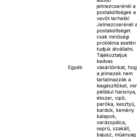
jelmezcserénél a
postaköltségek a
vevőt terhelik!
Jelmezcserénél 
postaköltséget
csak minőségi
probléma esetén
tudjuk átvállalni.
Tájékoztatjuk
kedves
Egyéb
vásárlóinkat, ho
a jelmezek nem
tartalmazzák a
kiegészítőket, mi
például harisnya,
ékszer, cipő,
paróka, kesztyű,
kardok, kemény
kalapok,
varázspálca,
seprű, szakáll,
bajusz, műanyag