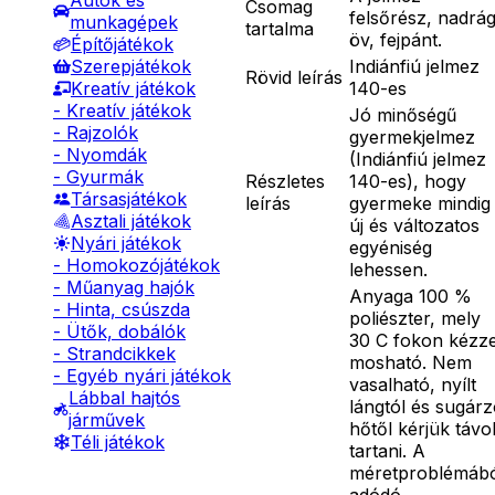
Autók és
Csomag
felsőrész, nadrág
munkagépek
tartalma
öv, fejpánt.
Építőjátékok
Indiánfiú jelmez
Szerepjátékok
Rövid leírás
140-es
Kreatív játékok
- Kreatív játékok
Jó minőségű
- Rajzolók
gyermekjelmez
- Nyomdák
(Indiánfiú jelmez
- Gyurmák
Részletes
140-es), hogy
Társasjátékok
leírás
gyermeke mindig
Asztali játékok
új és változatos
Nyári játékok
egyéniség
- Homokozójátékok
lehessen.
- Műanyag hajók
Anyaga 100 %
- Hinta, csúszda
poliészter, mely
- Ütők, dobálók
30 C fokon kézze
- Strandcikkek
mosható. Nem
- Egyéb nyári játékok
vasalható, nyílt
Lábbal hajtós
lángtól és sugár
járművek
hőtől kérjük távo
Téli játékok
tartani. A
méretproblémáb
adódó