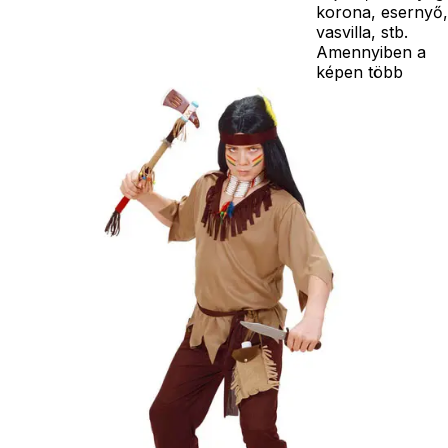
korona, esernyő,
vasvilla, stb.
Amennyiben a
képen több
termék szerepel,
az ár minden
esetben egy
termékre
vonatkozik!
Ár
4990
Ft
Darab
Kosárba
Szállítás:
- Csomagautomata: 1190
forinttól
- Házhozszállítás: 2190
forinttól
- Személyes átvétel:
ingyenesen
Kiegészítő