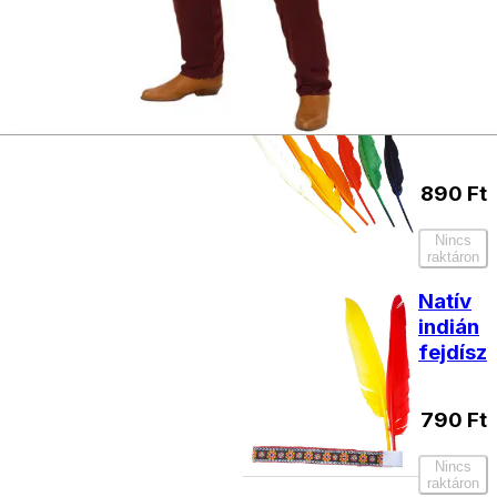
termékek
Indián
toll
890
Ft
Nincs
raktáron
Natív
indián
fejdísz
790
Ft
Nincs
raktáron