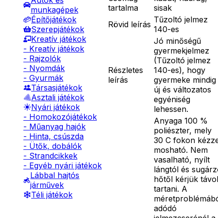
Autók és
tartalma
sisak
munkagépek
Tűzoltó jelmez
Építőjátékok
Rövid leírás
140-es
Szerepjátékok
Kreatív játékok
Jó minőségű
- Kreatív játékok
gyermekjelmez
- Rajzolók
(Tűzoltó jelmez
- Nyomdák
Részletes
140-es), hogy
- Gyurmák
leírás
gyermeke mindig
Társasjátékok
új és változatos
Asztali játékok
egyéniség
Nyári játékok
lehessen.
- Homokozójátékok
Anyaga 100 %
- Műanyag hajók
poliészter, mely
- Hinta, csúszda
30 C fokon kézze
- Ütők, dobálók
mosható. Nem
- Strandcikkek
vasalható, nyílt
- Egyéb nyári játékok
lángtól és sugár
Lábbal hajtós
hőtől kérjük távo
járművek
tartani. A
Téli játékok
méretproblémáb
adódó
jelmezcserénél a