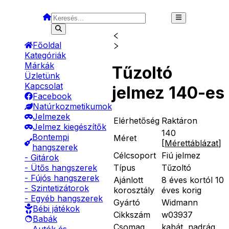
Főoldal
Kategóriák
Márkák
Tűzoltó
Üzletünk
Kapcsolat
jelmez 140-es
Facebook
Natúrkozmetikumok
Jelmezek
Elérhetőség
Raktáron
Jelmez kiegészítők
140
Bontempi
Méret
[
Mérettáblázat
]
hangszerek
Célcsoport
Fiú jelmez
- Gitárok
Típus
Tűzoltó
- Ütős hangszerek
- Fújós hangszerek
Ajánlott
8 éves kortól 10
- Szintetizátorok
korosztály
éves korig
- Egyéb hangszerek
Gyártó
Widmann
Bébi játékok
Cikkszám
w03937
Babák
Csomag
kabát, nadrág,