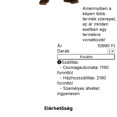
vasvilla, stb.
Amennyiben a
képen több
termék szerepel,
az ár minden
esetben egy
termékre
vonatkozik!
Ár
10990
Ft
Darab
Kosárba
Szállítás:
- Csomagautomata: 1190
forinttól
- Házhozszállítás: 2190
forinttól
- Személyes átvétel:
ingyenesen
Elérhetőség