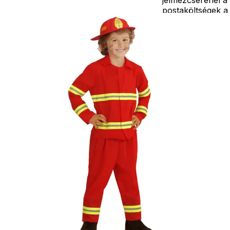
postaköltségek a
vevőt terhelik!
Jelmezcserénél 
postaköltséget
csak minőségi
probléma esetén
tudjuk átvállalni.
Tájékoztatjuk
kedves
Egyéb
vásárlóinkat, ho
a jelmezek nem
tartalmazzák a
kiegészítőket, mi
például harisnya,
ékszer, cipő,
paróka, kesztyű,
kardok, kemény
kalapok,
varázspálca,
seprű, szakáll,
bajusz, műanyag
korona, esernyő,