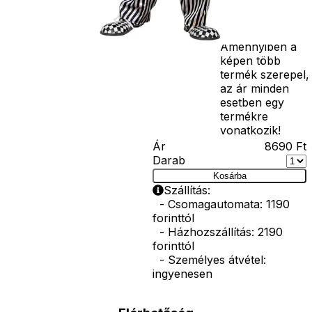
bajusz, műanyag
korona, esernyő,
vasvilla, stb.
Amennyiben a
képen több
termék szerepel,
az ár minden
esetben egy
termékre
vonatkozik!
Ár
8690
Ft
Darab
Kosárba
Szállítás:
- Csomagautomata: 1190
forinttól
- Házhozszállítás: 2190
forinttól
- Személyes átvétel:
ingyenesen