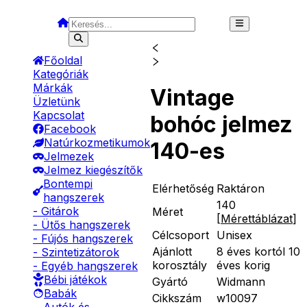
Főoldal
Kategóriák
Márkák
Vintage
Üzletünk
Kapcsolat
bohóc jelmez
Facebook
Natúrkozmetikumok
140-es
Jelmezek
Jelmez kiegészítők
Bontempi
Elérhetőség
Raktáron
hangszerek
140
- Gitárok
Méret
[
Mérettáblázat
]
- Ütős hangszerek
Célcsoport
Unisex
- Fújós hangszerek
Ajánlott
8 éves kortól 10
- Szintetizátorok
korosztály
éves korig
- Egyéb hangszerek
Bébi játékok
Gyártó
Widmann
Babák
Cikkszám
w10097