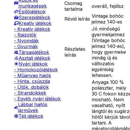
Autók és
Csomag
munkagépek
overáll, fejdísz
tartalma
Építőjátékok
Vintage bohóc
Szerepjátékok
Rövid leírás
jelmez 140-es
Kreatív játékok
Jó minőségű
- Kreatív játékok
gyermekjelmez
- Rajzolók
(Vintage bohóc
- Nyomdák
jelmez 140-es),
- Gyurmák
Részletes
hogy gyermeke
Társasjátékok
leírás
mindig új és
Asztali játékok
változatos
Nyári játékok
egyéniség
- Homokozójátékok
lehessen.
- Műanyag hajók
- Hinta, csúszda
Anyaga 100 %
- Ütők, dobálók
poliészter, mely
- Strandcikkek
30 C fokon kézze
- Egyéb nyári játékok
mosható. Nem
Lábbal hajtós
vasalható, nyílt
járművek
lángtól és sugár
Téli játékok
hőtől kérjük távo
tartani. A
méretproblémáb