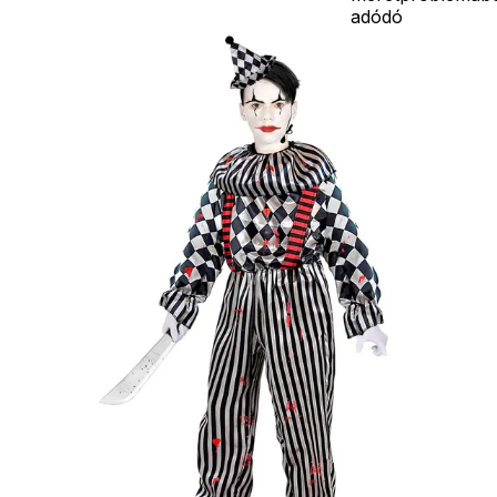
adódó
jelmezcserénél a
postaköltségek a
vevőt terhelik!
Jelmezcserénél 
postaköltséget
csak minőségi
probléma esetén
tudjuk átvállalni.
Tájékoztatjuk
kedves
Egyéb
vásárlóinkat, ho
a jelmezek nem
tartalmazzák a
kiegészítőket, mi
például harisnya,
ékszer, cipő,
paróka, kesztyű,
kardok, kemény
kalapok,
varázspálca,
seprű, szakáll,