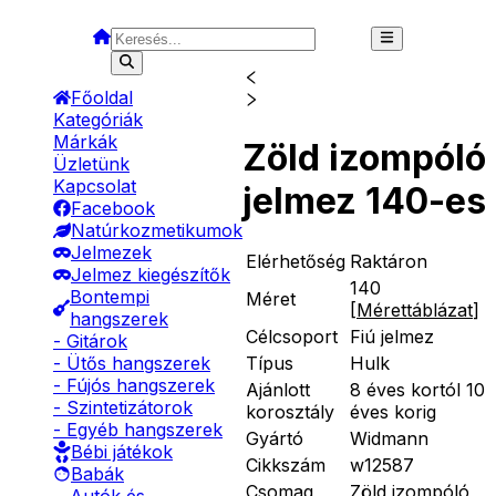
Főoldal
Kategóriák
Márkák
Zöld izompóló
Üzletünk
Kapcsolat
jelmez 140-es
Facebook
Natúrkozmetikumok
Jelmezek
Elérhetőség
Raktáron
Jelmez kiegészítők
140
Bontempi
Méret
[
Mérettáblázat
]
hangszerek
Célcsoport
Fiú jelmez
- Gitárok
Típus
Hulk
- Ütős hangszerek
- Fújós hangszerek
Ajánlott
8 éves kortól 10
- Szintetizátorok
korosztály
éves korig
- Egyéb hangszerek
Gyártó
Widmann
Bébi játékok
Cikkszám
w12587
Babák
Csomag
Zöld izompóló