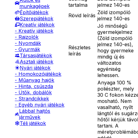
Autók és
tartalma
jelmez 140-es
munkagépek
Zöld izompóló
Építőjátékok
Rövid leírás
jelmez 140-es
Szerepjátékok
Kreatív játékok
Jó minőségű
- Kreatív játékok
gyermekjelmez
- Rajzolók
(Zöld izompóló
- Nyomdák
jelmez 140-es),
Részletes
- Gyurmák
hogy gyermeke
leírás
Társasjátékok
mindig új és
Asztali játékok
változatos
Nyári játékok
egyéniség
- Homokozójátékok
lehessen.
- Műanyag hajók
Anyaga 100 %
- Hinta, csúszda
poliészter, mely
- Ütők, dobálók
30 C fokon kézze
- Strandcikkek
mosható. Nem
- Egyéb nyári játékok
vasalható, nyílt
Lábbal hajtós
lángtól és sugár
járművek
hőtől kérjük távo
Téli játékok
tartani. A
méretproblémáb
adódó