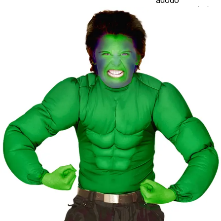
jelmezcserénél a
postaköltségek a
vevőt terhelik!
Jelmezcserénél 
postaköltséget
csak minőségi
probléma esetén
tudjuk átvállalni.
Tájékoztatjuk
kedves
Egyéb
vásárlóinkat, ho
a jelmezek nem
tartalmazzák a
kiegészítőket, mi
például harisnya,
ékszer, cipő,
paróka, kesztyű,
kardok, kemény
kalapok,
varázspálca,
seprű, szakáll,
bajusz, műanyag