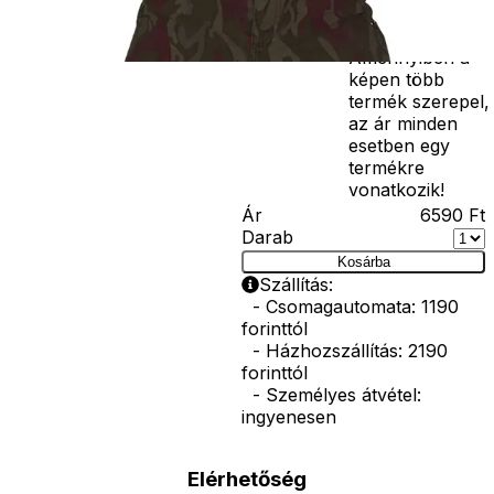
korona, esernyő,
vasvilla, stb.
Amennyiben a
képen több
termék szerepel,
az ár minden
esetben egy
termékre
vonatkozik!
Ár
6590
Ft
Darab
Kosárba
Szállítás:
- Csomagautomata: 1190
forinttól
- Házhozszállítás: 2190
forinttól
- Személyes átvétel:
ingyenesen
Elérhetőség