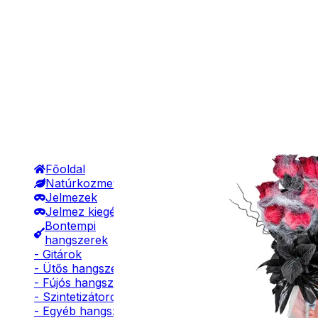
Főoldal
Natúrkozmetikumok
Jelmezek
Jelmez kiegészítők
Bontempi
hangszerek
- Gitárok
- Ütős hangszerek
- Fújós hangszerek
- Szintetizátorok
- Egyéb hangszerek