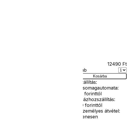
Kapcsolat
Facebook
Ár
12490
Ft
Darab
elmez 140-es
Kosárba
Szállítás:
- Csomagautomata:
1190 forinttól
- Házhozszállítás:
2190 forinttól
- Személyes átvétel:
ingyenesen