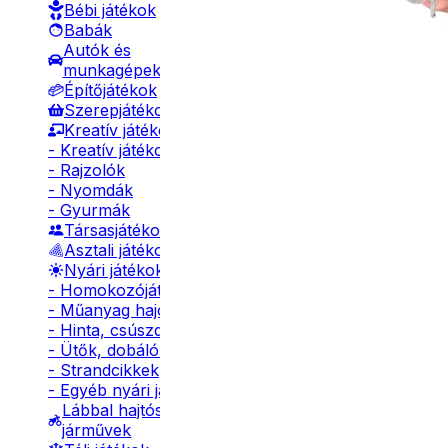
Bébi játékok
Babák
Autók és
munkagépek
Építőjátékok
Szerepjátékok
Kreatív játékok
- Kreatív játékok
- Rajzolók
- Nyomdák
- Gyurmák
Társasjátékok
Asztali játékok
Nyári játékok
- Homokozójátékok
- Műanyag hajók
- Hinta, csúszda
- Ütők, dobálók
- Strandcikkek
- Egyéb nyári játékok
Lábbal hajtós
járművek