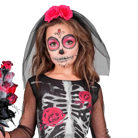
Kategóriák
Márkák
Üzletünk
Rózsás csontváz j
Elérhetőség
Raktáron
Méret
140
[
Mérettáblázat
]
Célcsoport
Lány jelmez
Típus
Csontváz
Ajánlott
8 éves kortól 10 éves korig
korosztály
Gyártó
Widmann