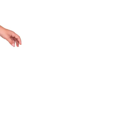
0-es
z (Rózsás csontváz jelmez 140-
új és változatos egyéniség
mely 30 C fokon kézzel mosható.
l és sugárzó hőtől kérjük távol
l adódó jelmezcserénél a
helik! Jelmezcserénél a
gi probléma esetén tudjuk
dves vásárlóinkat, hogy a
a kiegészítőket, mint például
róka, kesztyű, kardok, kemény
ű, szakáll, bajusz, műanyag
 stb. Amennyiben a képen több
nden esetben egy termékre