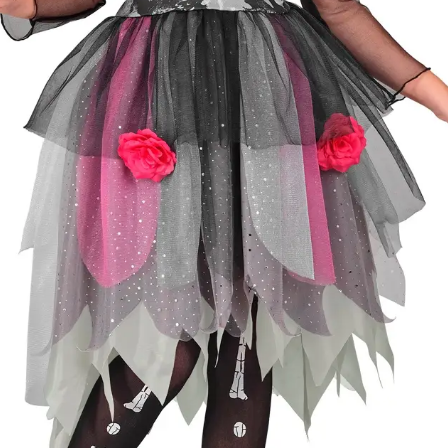
Cikkszám
w30347
Csomag
ruha, fejdísz
tartalma
Rövid leírás
Rózsás csontváz jelmez 14
Jó minőségű gyermekjelme
Részletes
es), hogy gyermeke mindig 
leírás
lehessen.
Anyaga 100 % poliészter, 
Nem vasalható, nyílt lángtó
tartani. A méretproblémábó
postaköltségek a vevőt ter
postaköltséget csak minősé
átvállalni. Tájékoztatjuk ke
Egyéb
jelmezek nem tartalmazzák 
harisnya, ékszer, cipő, pa
kalapok, varázspálca, sepr
korona, esernyő, vasvilla,
termék szerepel, az ár mi
vonatkozik!