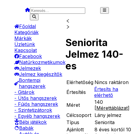
Főoldal
Kategóriák
Márkák
Seniorita
Üzletünk
Kapcsolat
Jelmez 140-
Facebook
Natúrkozmetikumok
es
Jelmezek
Jelmez kiegészítők
Bontempi
Elérhetőség
Nincs raktáron
hangszerek
Értesíts ha
Értesítés
- Gitárok
elérhető
- Ütős hangszerek
140
- Fújós hangszerek
Méret
[
Mérettáblázat
]
- Szintetizátorok
Célcsoport
Lány jelmez
- Egyéb hangszerek
Bébi játékok
Típus
Seniorita
Babák
Ajánlott
8 éves kortól 10