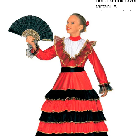
hőtől kérjük távo
tartani. A
méretproblémáb
adódó
jelmezcserénél a
postaköltségek a
vevőt terhelik!
Jelmezcserénél 
postaköltséget
csak minőségi
probléma esetén
tudjuk átvállalni.
Tájékoztatjuk
kedves
Egyéb
vásárlóinkat, ho
a jelmezek nem
tartalmazzák a
kiegészítőket, mi
például harisnya,
ékszer, cipő,
paróka, kesztyű,
kardok, kemény
kalapok,