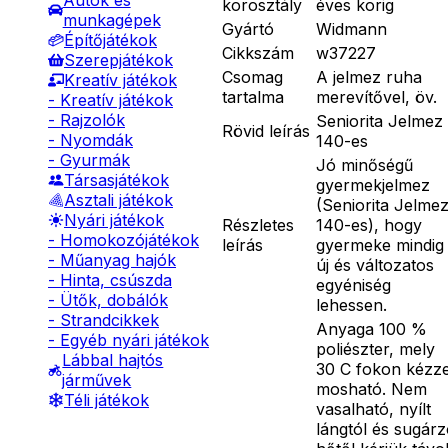
Autók és
korosztály
éves korig
munkagépek
Gyártó
Widmann
Építőjátékok
Cikkszám
w37227
Szerepjátékok
Csomag
A jelmez ruha
Kreatív játékok
tartalma
merevítővel, öv.
- Kreatív játékok
- Rajzolók
Seniorita Jelmez
Rövid leírás
- Nyomdák
140-es
- Gyurmák
Jó minőségű
Társasjátékok
gyermekjelmez
Asztali játékok
(Seniorita Jelme
Nyári játékok
Részletes
140-es), hogy
- Homokozójátékok
leírás
gyermeke mindig
- Műanyag hajók
új és változatos
- Hinta, csúszda
egyéniség
- Ütők, dobálók
lehessen.
- Strandcikkek
Anyaga 100 %
- Egyéb nyári játékok
poliészter, mely
Lábbal hajtós
30 C fokon kézze
járművek
mosható. Nem
Téli játékok
vasalható, nyílt
lángtól és sugár