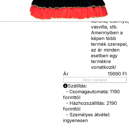
varázspálca,
seprű, szakáll,
bajusz, műanyag
korona, esernyő,
vasvilla, stb.
Amennyiben a
képen több
termék szerepel,
az ár minden
esetben egy
termékre
vonatkozik!
Ár
15690
Ft
Nincs raktáron
Szállítás:
- Csomagautomata: 1190
forinttól
- Házhozszállítás: 2190
forinttól
- Személyes átvétel:
ingyenesen