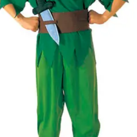
Cikkszám
w38067
Csomag
A jelmez felsőrész, nadrág 
tartalma
tollal.
Rövid leírás
Little Peter Jelmez 140-es
Részletes
Jó minőségű gyermekjelmez 
leírás
hogy gyermeke mindig új és
Anyaga 100 % poliészter, 
Nem vasalható, nyílt lángtó
tartani. A méretproblémábó
postaköltségek a vevőt ter
postaköltséget csak minősé
átvállalni. Tájékoztatjuk ke
Egyéb
jelmezek nem tartalmazzák 
harisnya, ékszer, cipő, pa
kalapok, varázspálca, sepr
korona, esernyő, vasvilla,
termék szerepel, az ár mi
vonatkozik!