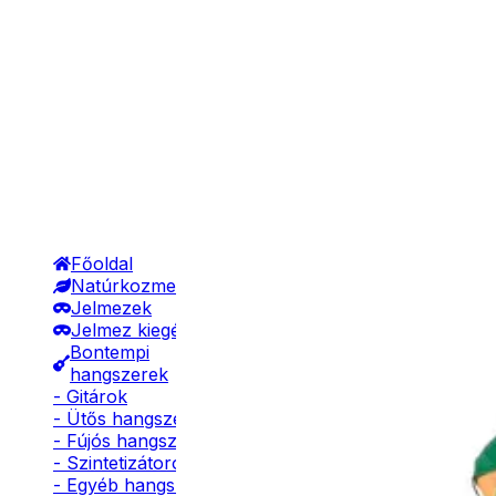
Főoldal
Natúrkozmetikumok
Jelmezek
Jelmez kiegészítők
Bontempi
hangszerek
- Gitárok
- Ütős hangszerek
- Fújós hangszerek
- Szintetizátorok
- Egyéb hangszerek