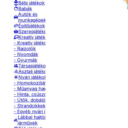
Bébi játékok
Babák
Autók és
munkagépek
Építőjátékok
Szerepjátékok
Kreatív játékok
- Kreatív játékok
- Rajzolók
- Nyomdák
- Gyurmák
Társasjátékok
Asztali játékok
Nyári játékok
- Homokozójátékok
- Műanyag hajók
- Hinta, csúszda
- Ütők, dobálók
- Strandcikkek
- Egyéb nyári játékok
Lábbal hajtós
járművek