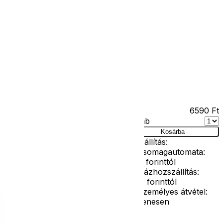
Kapcsolat
Facebook
Ár
6590
Ft
Darab
 140-es
Kosárba
Szállítás:
- Csomagautomata:
1190 forinttól
- Házhozszállítás:
2190 forinttól
- Személyes átvétel:
ingyenesen