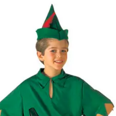
Kategóriák
Márkák
Üzletünk
Little Peter Jelmez
Elérhetőség
Raktáron
Méret
140
[
Mérettáblázat
]
Célcsoport
Fiú jelmez
Típus
Pán Péter
Ajánlott
8 éves kortól 10 éves korig
korosztály
Gyártó
Widmann