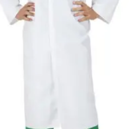
Cikkszám
w76507
Csomag
köpeny, maszk.
tartalma
Rövid leírás
Doktor jelmez 140-es
Részletes
Jó minőségű gyermekjelmez
leírás
gyermeke mindig új és vált
Anyaga 100 % poliészter, 
Nem vasalható, nyílt lángtó
tartani. A méretproblémábó
postaköltségek a vevőt ter
postaköltséget csak minősé
átvállalni. Tájékoztatjuk ke
Egyéb
jelmezek nem tartalmazzák 
harisnya, ékszer, cipő, pa
kalapok, varázspálca, sepr
korona, esernyő, vasvilla,
termék szerepel, az ár mi
vonatkozik!