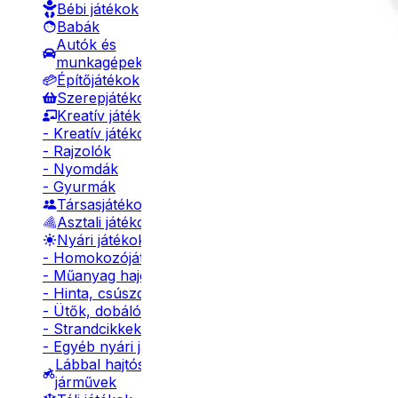
Bébi játékok
Babák
Autók és
munkagépek
Építőjátékok
Szerepjátékok
Kreatív játékok
- Kreatív játékok
- Rajzolók
- Nyomdák
- Gyurmák
Társasjátékok
Asztali játékok
Nyári játékok
- Homokozójátékok
- Műanyag hajók
- Hinta, csúszda
- Ütők, dobálók
- Strandcikkek
- Egyéb nyári játékok
Lábbal hajtós
járművek