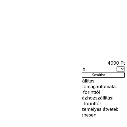
Kapcsolat
Facebook
Ár
4990
Ft
Darab
es
Kosárba
Szállítás:
- Csomagautomata:
1190 forinttól
- Házhozszállítás:
2190 forinttól
- Személyes átvétel:
ingyenesen