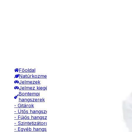
Főoldal
Natúrkozmetikumok
Jelmezek
Jelmez kiegészítők
Bontempi
hangszerek
- Gitárok
- Ütős hangszerek
- Fújós hangszerek
- Szintetizátorok
- Egyéb hangszerek