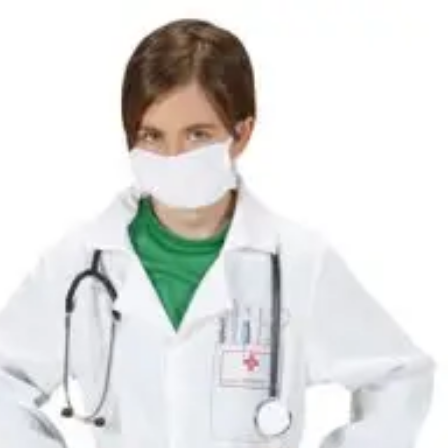
Kategóriák
Márkák
Üzletünk
Doktor jelmez 140-
Elérhetőség
Raktáron
Méret
140
[
Mérettáblázat
]
Célcsoport
Fiú jelmez
Típus
Orvos
Ajánlott
8 éves kortól 10 éves korig
korosztály
Gyártó
Widmann