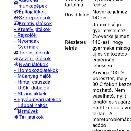
Autók és
tartalma
fejdísz.
munkagépek
Nővérke jelmez
Építőjátékok
Rövid leírás
140-es
Szerepjátékok
Kreatív játékok
Jó minőségű
- Kreatív játékok
gyermekjelmez
- Rajzolók
(Nővérke jelmez
- Nyomdák
Részletes
140-es), hogy
- Gyurmák
leírás
gyermeke mindig
Társasjátékok
új és változatos
Asztali játékok
egyéniség
Nyári játékok
lehessen.
- Homokozójátékok
Anyaga 100 %
- Műanyag hajók
poliészter, mely
- Hinta, csúszda
30 C fokon kézze
- Ütők, dobálók
mosható. Nem
- Strandcikkek
vasalható, nyílt
- Egyéb nyári játékok
lángtól és sugár
Lábbal hajtós
hőtől kérjük távo
járművek
tartani. A
Téli játékok
méretproblémáb
adódó
jelmezcserénél a