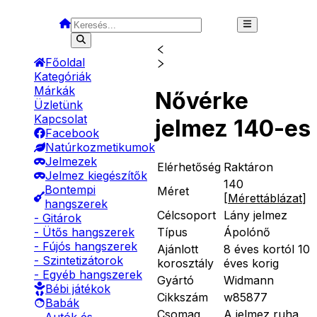
Főoldal
Kategóriák
Márkák
Nővérke
Üzletünk
Kapcsolat
jelmez 140-es
Facebook
Natúrkozmetikumok
Jelmezek
Elérhetőség
Raktáron
Jelmez kiegészítők
140
Bontempi
Méret
[
Mérettáblázat
]
hangszerek
Célcsoport
Lány jelmez
- Gitárok
Típus
Ápolónő
- Ütős hangszerek
- Fújós hangszerek
Ajánlott
8 éves kortól 10
- Szintetizátorok
korosztály
éves korig
- Egyéb hangszerek
Gyártó
Widmann
Bébi játékok
Cikkszám
w85877
Babák
Csomag
A jelmez ruha,