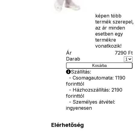
vasvilla, stb.
Amennyiben a
képen több
termék szerepel,
az ár minden
esetben egy
termékre
vonatkozik!
Ár
7290
Ft
Darab
Kosárba
Szállítás:
- Csomagautomata: 1190
forinttól
- Házhozszállítás: 2190
forinttól
- Személyes átvétel:
ingyenesen
Elérhetőség