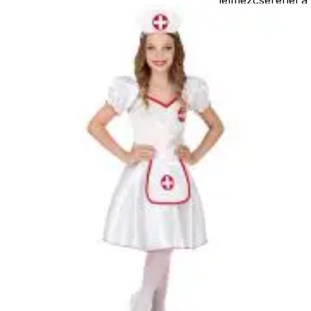
postaköltségek a
vevőt terhelik!
Jelmezcserénél 
postaköltséget
csak minőségi
probléma esetén
tudjuk átvállalni.
Tájékoztatjuk
kedves
Egyéb
vásárlóinkat, ho
a jelmezek nem
tartalmazzák a
kiegészítőket, mi
például harisnya,
ékszer, cipő,
paróka, kesztyű,
kardok, kemény
kalapok,
varázspálca,
seprű, szakáll,
bajusz, műanyag
korona, esernyő,