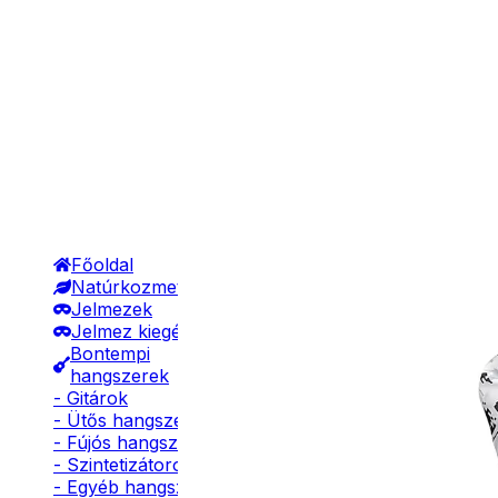
Főoldal
Natúrkozmetikumok
Jelmezek
Jelmez kiegészítők
Bontempi
hangszerek
- Gitárok
- Ütős hangszerek
- Fújós hangszerek
- Szintetizátorok
- Egyéb hangszerek