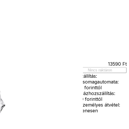
Kapcsolat
Facebook
Ár
13590
Ft
elmez 158-as
Nincs raktáron
Szállítás:
- Csomagautomata:
1190 forinttól
- Házhozszállítás:
2190 forinttól
- Személyes átvétel:
ingyenesen
g