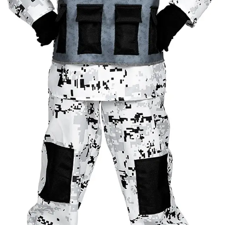
Gyártó
Widmann
Cikkszám
w01718
Csomag
A jelmez kapucnis kabát, 
tartalma
Rövid leírás
Sarki kommandós jelmez 1
Jó minőségű gyermekjelme
Részletes
as), hogy gyermeke mindig 
leírás
lehessen.
Anyaga 100 % poliészter, 
Nem vasalható, nyílt lángtó
tartani. A méretproblémábó
postaköltségek a vevőt ter
postaköltséget csak minősé
átvállalni. Tájékoztatjuk ke
Egyéb
jelmezek nem tartalmazzák 
harisnya, ékszer, cipő, pa
kalapok, varázspálca, sepr
korona, esernyő, vasvilla,
termék szerepel, az ár mi
vonatkozik!