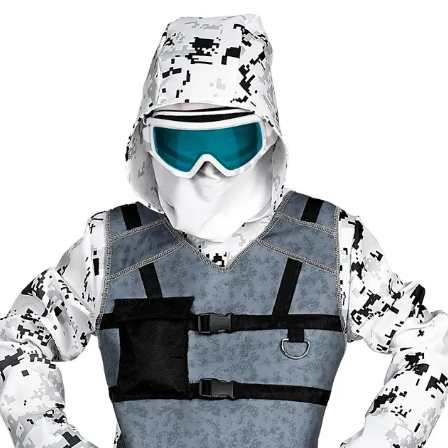
Kategóriák
Márkák
Üzletünk
Sarki kommandós j
Elérhetőség
Nincs raktáron
Értesítés
Értesíts ha elérhető
Méret
158
[
Mérettáblázat
]
Célcsoport
Fiú jelmez
Típus
Kommandós
Ajánlott
11 éves kortól 13 éves kori
korosztály