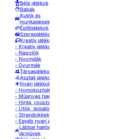
Bébi játékok
Babák
Autók és
munkagépek
Építőjátékok
Szerepjátékok
Kreatív játékok
- Kreatív játékok
- Rajzolók
- Nyomdák
- Gyurmák
Társasjátékok
Asztali játékok
Nyári játékok
- Homokozójátékok
- Műanyag hajók
- Hinta, csúszda
- Ütők, dobálók
- Strandcikkek
- Egyéb nyári játékok
Lábbal hajtós
járművek