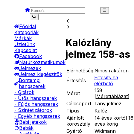
Főoldal
Kategóriák
Márkák
Kalózlány
Üzletünk
Kapcsolat
jelmez 158-as
Facebook
Natúrkozmetikumok
Jelmezek
Elérhetőség
Nincs raktáron
Jelmez kiegészítők
Értesíts ha
Bontempi
Értesítés
elérhető
hangszerek
158
- Gitárok
Méret
[
Mérettáblázat
]
- Ütős hangszerek
Célcsoport
Lány jelmez
- Fújós hangszerek
- Szintetizátorok
Típus
Kalóz
- Egyéb hangszerek
Ajánlott
14 éves kortól 16
Bébi játékok
korosztály
éves korig
Babák
Gyártó
Widmann