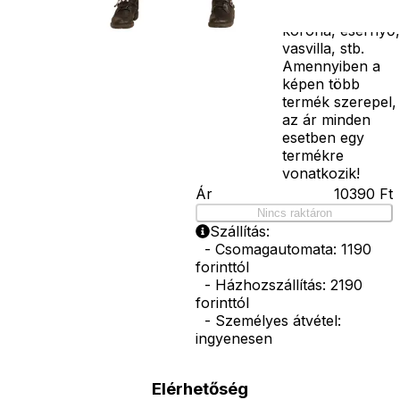
bajusz, műanyag
korona, esernyő,
vasvilla, stb.
Amennyiben a
képen több
termék szerepel,
az ár minden
esetben egy
termékre
vonatkozik!
Ár
10390
Ft
Nincs raktáron
Szállítás:
- Csomagautomata: 1190
forinttól
- Házhozszállítás: 2190
forinttól
- Személyes átvétel:
ingyenesen
Elérhetőség