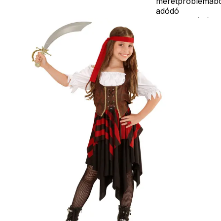
méretproblémáb
adódó
jelmezcserénél a
postaköltségek a
vevőt terhelik!
Jelmezcserénél 
postaköltséget
csak minőségi
probléma esetén
tudjuk átvállalni.
Tájékoztatjuk
kedves
Egyéb
vásárlóinkat, ho
a jelmezek nem
tartalmazzák a
kiegészítőket, mi
például harisnya,
ékszer, cipő,
paróka, kesztyű,
kardok, kemény
kalapok,
varázspálca,
seprű, szakáll,