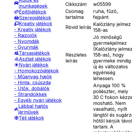
Autók és
Cikkszám
w05599
munkagépek
Csomag
ruha, fűző,
Építőjátékok
tartalma
fejpánt
Szerepjátékok
Kreatív játékok
Kalózlány jelmez
Rövid leírás
- Kreatív játékok
158-as
- Rajzolók
Jó minőségű
- Nyomdák
gyermekjelmez
- Gyurmák
(Kalózlány jelme
Társasjátékok
Részletes
158-as), hogy
Asztali játékok
leírás
gyermeke mindig
Nyári játékok
új és változatos
- Homokozójátékok
egyéniség
- Műanyag hajók
lehessen.
- Hinta, csúszda
Anyaga 100 %
- Ütők, dobálók
poliészter, mely
- Strandcikkek
30 C fokon kézze
- Egyéb nyári játékok
mosható. Nem
Lábbal hajtós
vasalható, nyílt
járművek
lángtól és sugár
Téli játékok
hőtől kérjük távo
tartani. A