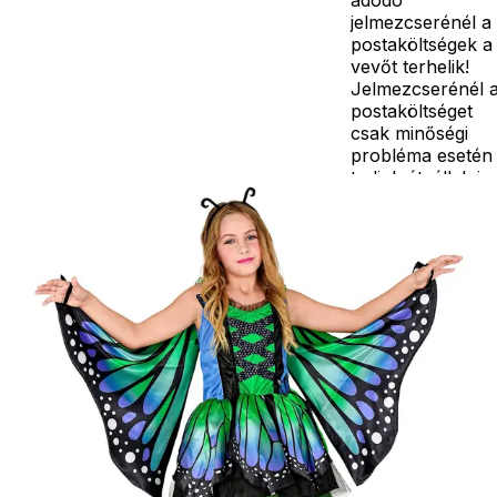
jelmezcserénél a
postaköltségek a
vevőt terhelik!
Jelmezcserénél 
postaköltséget
csak minőségi
probléma esetén
tudjuk átvállalni.
Tájékoztatjuk
kedves
Egyéb
vásárlóinkat, ho
a jelmezek nem
tartalmazzák a
kiegészítőket, mi
például harisnya,
ékszer, cipő,
paróka, kesztyű,
kardok, kemény
kalapok,
varázspálca,
seprű, szakáll,
bajusz, műanyag