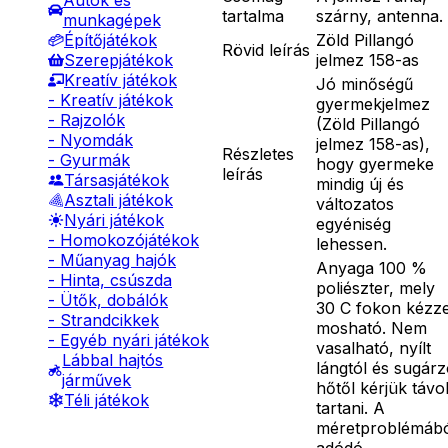
Autók és
tartalma
szárny, antenna.
munkagépek
Zöld Pillangó
Építőjátékok
Rövid leírás
jelmez 158-as
Szerepjátékok
Kreatív játékok
Jó minőségű
- Kreatív játékok
gyermekjelmez
- Rajzolók
(Zöld Pillangó
- Nyomdák
jelmez 158-as),
Részletes
- Gyurmák
hogy gyermeke
leírás
Társasjátékok
mindig új és
Asztali játékok
változatos
Nyári játékok
egyéniség
- Homokozójátékok
lehessen.
- Műanyag hajók
Anyaga 100 %
- Hinta, csúszda
poliészter, mely
- Ütők, dobálók
30 C fokon kézze
- Strandcikkek
mosható. Nem
- Egyéb nyári játékok
vasalható, nyílt
Lábbal hajtós
lángtól és sugár
járművek
hőtől kérjük távo
Téli játékok
tartani. A
méretproblémáb
adódó