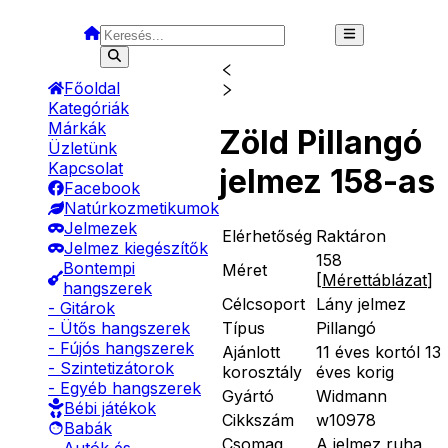
Főoldal
Kategóriák
Márkák
Zöld Pillangó
Üzletünk
Kapcsolat
jelmez 158-as
Facebook
Natúrkozmetikumok
Jelmezek
Elérhetőség
Raktáron
Jelmez kiegészítők
158
Bontempi
Méret
[
Mérettáblázat
]
hangszerek
Célcsoport
Lány jelmez
- Gitárok
Típus
Pillangó
- Ütős hangszerek
- Fújós hangszerek
Ajánlott
11 éves kortól 13
- Szintetizátorok
korosztály
éves korig
- Egyéb hangszerek
Gyártó
Widmann
Bébi játékok
Cikkszám
w10978
Babák
Csomag
A jelmez ruha,