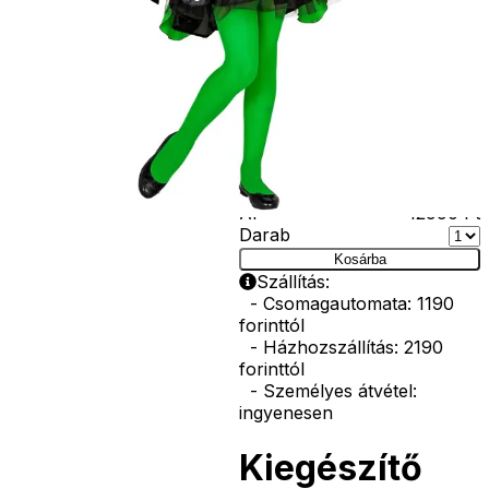
korona, esernyő,
vasvilla, stb.
Amennyiben a
képen több
termék szerepel,
az ár minden
esetben egy
termékre
vonatkozik!
Ár
12990
Ft
Darab
Kosárba
Szállítás:
- Csomagautomata: 1190
forinttól
- Házhozszállítás: 2190
forinttól
- Személyes átvétel:
ingyenesen
Kiegészítő