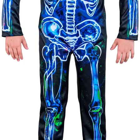
11 éves kortól 13 éves kori
korosztály
Gyártó
Widmann
Cikkszám
w12288
Csomag
A jelmez overál, kapucnis 
tartalma
Rövid leírás
Mérgező Csontváz jelmez 
Jó minőségű gyermekjelme
Részletes
158-as kék), hogy gyermeke
leírás
egyéniség lehessen.
Anyaga 100 % poliészter, 
Nem vasalható, nyílt lángtó
tartani. A méretproblémábó
postaköltségek a vevőt ter
postaköltséget csak minősé
átvállalni. Tájékoztatjuk ke
Egyéb
jelmezek nem tartalmazzák 
harisnya, ékszer, cipő, pa
kalapok, varázspálca, sepr
korona, esernyő, vasvilla,
termék szerepel, az ár mi
vonatkozik!