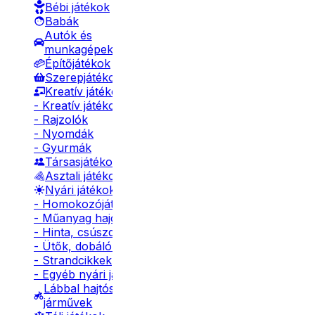
Bébi játékok
Babák
Autók és
munkagépek
Építőjátékok
Szerepjátékok
Kreatív játékok
- Kreatív játékok
- Rajzolók
- Nyomdák
- Gyurmák
Társasjátékok
Asztali játékok
Nyári játékok
- Homokozójátékok
- Műanyag hajók
- Hinta, csúszda
- Ütők, dobálók
- Strandcikkek
- Egyéb nyári játékok
Lábbal hajtós
járművek