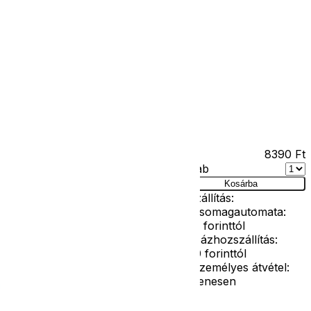
Kapcsolat
Facebook
Ár
8390
Ft
Darab
jelmez 158-as
Kosárba
Szállítás:
- Csomagautomata:
1190 forinttól
- Házhozszállítás:
2190 forinttól
- Személyes átvétel:
ingyenesen