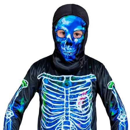
Kategóriák
Márkák
Üzletünk
Mérgező Csontváz 
kék
Elérhetőség
Raktáron
Méret
158
[
Mérettáblázat
]
Célcsoport
Fiú jelmez
Típus
Csontváz
Ajánlott