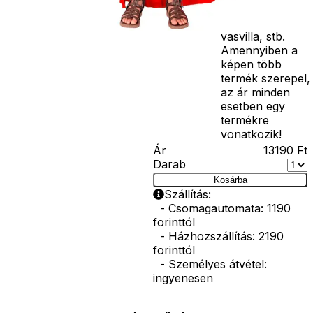
bajusz, műanyag
korona, esernyő,
vasvilla, stb.
Amennyiben a
képen több
termék szerepel,
az ár minden
esetben egy
termékre
vonatkozik!
Ár
13190
Ft
Darab
Kosárba
Szállítás:
- Csomagautomata: 1190
forinttól
- Házhozszállítás: 2190
forinttól
- Személyes átvétel:
ingyenesen