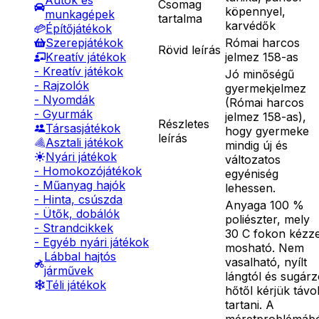
Autók és
Csomag
köpennyel,
munkagépek
tartalma
karvédők
Építőjátékok
Római harcos
Szerepjátékok
Rövid leírás
jelmez 158-as
Kreatív játékok
- Kreatív játékok
Jó minőségű
- Rajzolók
gyermekjelmez
- Nyomdák
(Római harcos
- Gyurmák
jelmez 158-as),
Részletes
Társasjátékok
hogy gyermeke
leírás
Asztali játékok
mindig új és
Nyári játékok
változatos
- Homokozójátékok
egyéniség
- Műanyag hajók
lehessen.
- Hinta, csúszda
Anyaga 100 %
- Ütők, dobálók
poliészter, mely
- Strandcikkek
30 C fokon kézze
- Egyéb nyári játékok
mosható. Nem
Lábbal hajtós
vasalható, nyílt
járművek
lángtól és sugár
Téli játékok
hőtől kérjük távo
tartani. A
méretproblémáb