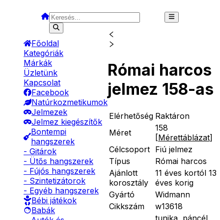
Főoldal
Kategóriák
Márkák
Római harcos
Üzletünk
Kapcsolat
jelmez 158-as
Facebook
Natúrkozmetikumok
Jelmezek
Elérhetőség
Raktáron
Jelmez kiegészítők
158
Bontempi
Méret
[
Mérettáblázat
]
hangszerek
Célcsoport
Fiú jelmez
- Gitárok
Típus
Római harcos
- Ütős hangszerek
- Fújós hangszerek
Ajánlott
11 éves kortól 13
- Szintetizátorok
korosztály
éves korig
- Egyéb hangszerek
Gyártó
Widmann
Bébi játékok
Cikkszám
w13618
Babák
tunika, páncél