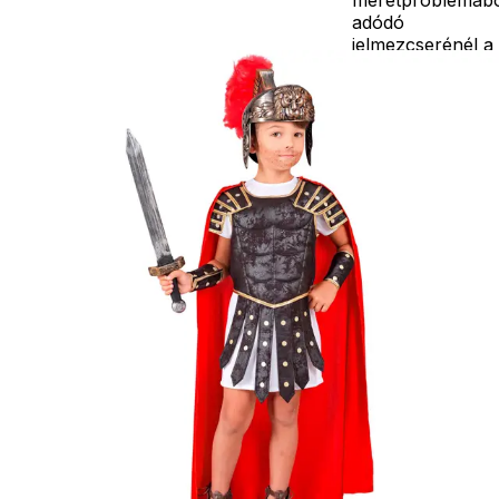
adódó
jelmezcserénél a
postaköltségek a
vevőt terhelik!
Jelmezcserénél 
postaköltséget
csak minőségi
probléma esetén
tudjuk átvállalni.
Tájékoztatjuk
kedves
Egyéb
vásárlóinkat, ho
a jelmezek nem
tartalmazzák a
kiegészítőket, mi
például harisnya,
ékszer, cipő,
paróka, kesztyű,
kardok, kemény
kalapok,
varázspálca,
seprű, szakáll,