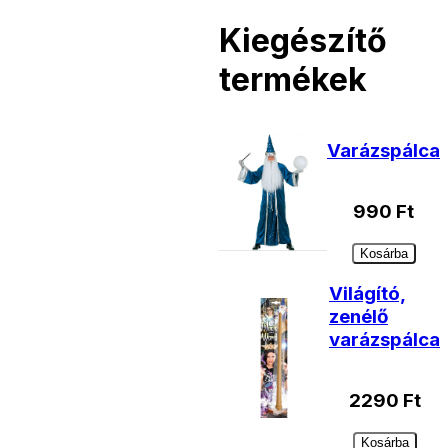
Kiegészítő
termékek
Varázspálca
990
Ft
Kosárba
Világító,
zenélő
varázspálca
2290
Ft
Kosárba