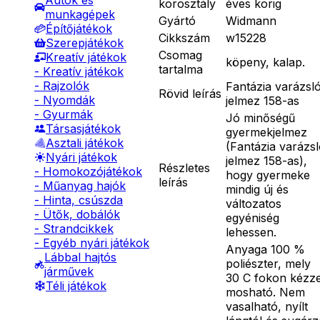
Autók és
korosztály
éves korig
munkagépek
Gyártó
Widmann
Építőjátékok
Cikkszám
w15228
Szerepjátékok
Csomag
Kreatív játékok
köpeny, kalap.
tartalma
- Kreatív játékok
- Rajzolók
Fantázia varázsl
Rövid leírás
- Nyomdák
jelmez 158-as
- Gyurmák
Jó minőségű
Társasjátékok
gyermekjelmez
Asztali játékok
(Fantázia varázs
Nyári játékok
jelmez 158-as),
Részletes
- Homokozójátékok
hogy gyermeke
leírás
- Műanyag hajók
mindig új és
- Hinta, csúszda
változatos
- Ütők, dobálók
egyéniség
- Strandcikkek
lehessen.
- Egyéb nyári játékok
Anyaga 100 %
Lábbal hajtós
poliészter, mely
járművek
30 C fokon kézze
Téli játékok
mosható. Nem
vasalható, nyílt