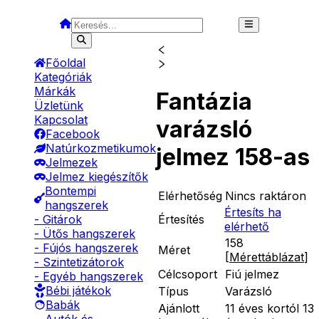
Főoldal
Kategóriák
Márkák
Fantázia
Üzletünk
Kapcsolat
varázsló
Facebook
Natúrkozmetikumok
jelmez 158-as
Jelmezek
Jelmez kiegészítők
Bontempi
Elérhetőség
Nincs raktáron
hangszerek
Értesíts ha
Értesítés
- Gitárok
elérhető
- Ütős hangszerek
158
- Fújós hangszerek
Méret
[
Mérettáblázat
]
- Szintetizátorok
Célcsoport
Fiú jelmez
- Egyéb hangszerek
Bébi játékok
Típus
Varázsló
Babák
Ajánlott
11 éves kortól 13