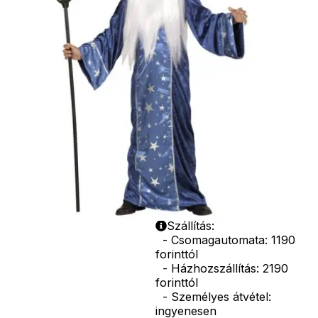
kalapok,
varázspálca,
seprű, szakáll,
bajusz, műanyag
korona, esernyő,
vasvilla, stb.
Amennyiben a
képen több
termék szerepel,
az ár minden
esetben egy
termékre
vonatkozik!
Ár
10990
Ft
Nincs raktáron
Szállítás:
- Csomagautomata: 1190
forinttól
- Házhozszállítás: 2190
forinttól
- Személyes átvétel:
ingyenesen