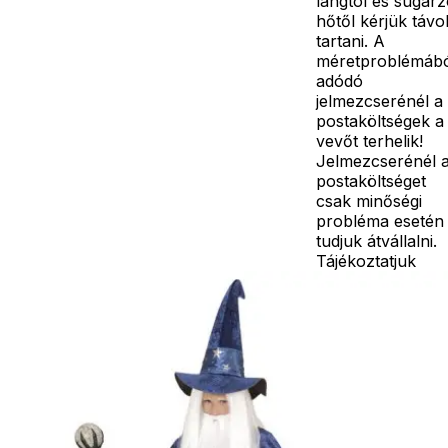
lángtól és sugár
hőtől kérjük távo
tartani. A
méretproblémáb
adódó
jelmezcserénél a
postaköltségek a
vevőt terhelik!
Jelmezcserénél 
postaköltséget
csak minőségi
probléma esetén
tudjuk átvállalni.
Tájékoztatjuk
kedves
Egyéb
vásárlóinkat, ho
a jelmezek nem
tartalmazzák a
kiegészítőket, mi
például harisnya,
ékszer, cipő,
paróka, kesztyű,
kardok, kemény