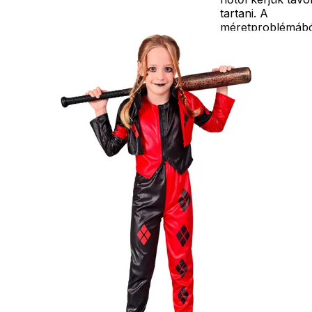
tartani. A
méretproblémáb
adódó
jelmezcserénél a
postaköltségek a
vevőt terhelik!
Jelmezcserénél 
postaköltséget
csak minőségi
probléma esetén
tudjuk átvállalni.
Tájékoztatjuk
kedves
Egyéb
vásárlóinkat, ho
a jelmezek nem
tartalmazzák a
kiegészítőket, mi
például harisnya,
ékszer, cipő,
paróka, kesztyű,
kardok, kemény
kalapok,