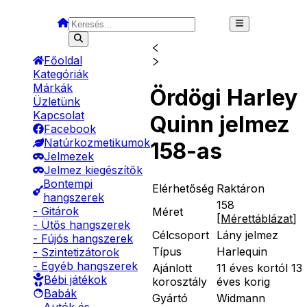
Főoldal
Kategóriák
Márkák
Ördögi Harley
Üzletünk
Kapcsolat
Quinn jelmez
Facebook
Natúrkozmetikumok
158-as
Jelmezek
Jelmez kiegészítők
Bontempi
Elérhetőség
Raktáron
hangszerek
158
- Gitárok
Méret
[
Mérettáblázat
]
- Ütős hangszerek
Célcsoport
Lány jelmez
- Fújós hangszerek
Típus
Harlequin
- Szintetizátorok
- Egyéb hangszerek
Ajánlott
11 éves kortól 13
Bébi játékok
korosztály
éves korig
Babák
Gyártó
Widmann