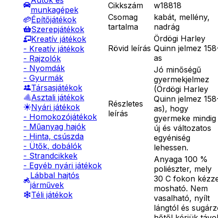
Autók és
Cikkszám
w18818
munkagépek
Csomag
kabát, mellény,
Építőjátékok
tartalma
nadrág
Szerepjátékok
Ördögi Harley
Kreatív játékok
Rövid leírás
Quinn jelmez 158
- Kreatív játékok
as
- Rajzolók
- Nyomdák
Jó minőségű
- Gyurmák
gyermekjelmez
Társasjátékok
(Ördögi Harley
Asztali játékok
Quinn jelmez 158
Részletes
Nyári játékok
as), hogy
leírás
- Homokozójátékok
gyermeke mindig
- Műanyag hajók
új és változatos
- Hinta, csúszda
egyéniség
- Ütők, dobálók
lehessen.
- Strandcikkek
Anyaga 100 %
- Egyéb nyári játékok
poliészter, mely
Lábbal hajtós
30 C fokon kézze
járművek
mosható. Nem
Téli játékok
vasalható, nyílt
lángtól és sugár
hőtől kérjük távo