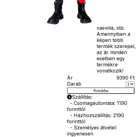
varázspálca,
seprű, szakáll,
bajusz, műanyag
korona, esernyő,
vasvilla, stb.
Amennyiben a
képen több
termék szerepel,
az ár minden
esetben egy
termékre
vonatkozik!
Ár
9390
Ft
Darab
Kosárba
Szállítás:
- Csomagautomata: 1190
forinttól
- Házhozszállítás: 2190
forinttól
- Személyes átvétel:
ingyenesen