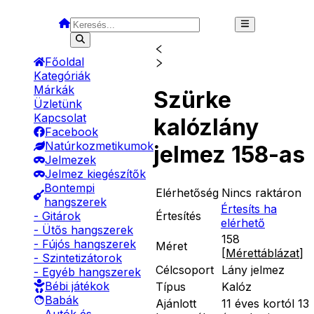
Főoldal
Kategóriák
Márkák
Szürke
Üzletünk
Kapcsolat
kalózlány
Facebook
Natúrkozmetikumok
jelmez 158-as
Jelmezek
Jelmez kiegészítők
Bontempi
Elérhetőség
Nincs raktáron
hangszerek
Értesíts ha
Értesítés
- Gitárok
elérhető
- Ütős hangszerek
158
- Fújós hangszerek
Méret
[
Mérettáblázat
]
- Szintetizátorok
Célcsoport
Lány jelmez
- Egyéb hangszerek
Bébi játékok
Típus
Kalóz
Babák
Ajánlott
11 éves kortól 13