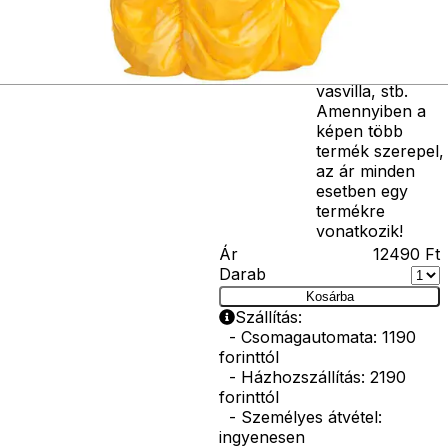
varázspálca,
seprű, szakáll,
bajusz, műanyag
korona, esernyő,
vasvilla, stb.
Amennyiben a
képen több
termék szerepel,
az ár minden
esetben egy
termékre
vonatkozik!
Ár
12490
Ft
Darab
Kosárba
Szállítás:
- Csomagautomata: 1190
forinttól
- Házhozszállítás: 2190
forinttól
- Személyes átvétel:
ingyenesen