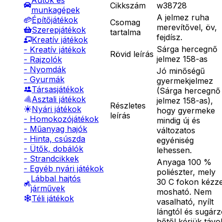
Autók és
Cikkszám
w38728
munkagépek
A jelmez ruha
Építőjátékok
Csomag
merevítővel, öv,
Szerepjátékok
tartalma
fejdísz.
Kreatív játékok
Sárga hercegnő
- Kreatív játékok
Rövid leírás
jelmez 158-as
- Rajzolók
- Nyomdák
Jó minőségű
- Gyurmák
gyermekjelmez
Társasjátékok
(Sárga hercegnő
Asztali játékok
jelmez 158-as),
Részletes
Nyári játékok
hogy gyermeke
leírás
- Homokozójátékok
mindig új és
- Műanyag hajók
változatos
- Hinta, csúszda
egyéniség
- Ütők, dobálók
lehessen.
- Strandcikkek
Anyaga 100 %
- Egyéb nyári játékok
poliészter, mely
Lábbal hajtós
30 C fokon kézze
járművek
mosható. Nem
Téli játékok
vasalható, nyílt
lángtól és sugár
hőtől kérjük távo