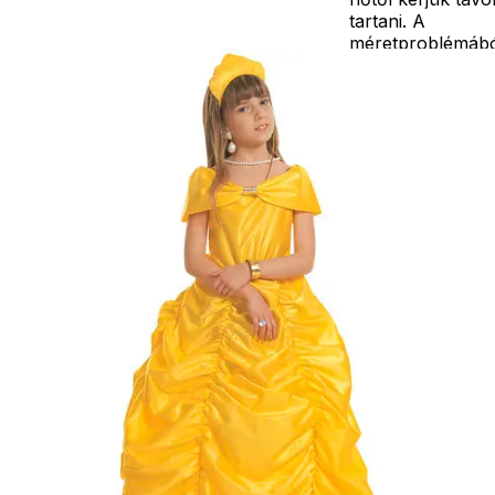
tartani. A
méretproblémáb
adódó
jelmezcserénél a
postaköltségek a
vevőt terhelik!
Jelmezcserénél 
postaköltséget
csak minőségi
probléma esetén
tudjuk átvállalni.
Tájékoztatjuk
kedves
Egyéb
vásárlóinkat, ho
a jelmezek nem
tartalmazzák a
kiegészítőket, mi
például harisnya,
ékszer, cipő,
paróka, kesztyű,
kardok, kemény
kalapok,