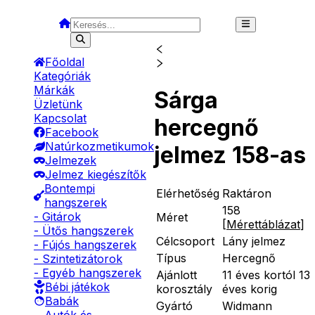
Főoldal
Kategóriák
Márkák
Sárga
Üzletünk
Kapcsolat
hercegnő
Facebook
Natúrkozmetikumok
jelmez 158-as
Jelmezek
Jelmez kiegészítők
Bontempi
Elérhetőség
Raktáron
hangszerek
158
- Gitárok
Méret
[
Mérettáblázat
]
- Ütős hangszerek
Célcsoport
Lány jelmez
- Fújós hangszerek
Típus
Hercegnő
- Szintetizátorok
- Egyéb hangszerek
Ajánlott
11 éves kortól 13
Bébi játékok
korosztály
éves korig
Babák
Gyártó
Widmann