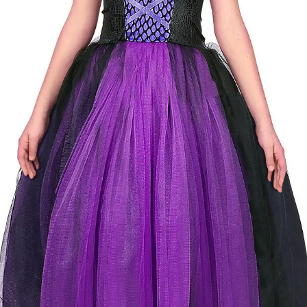
Cikkszám
w70248
Csomag
A jelmez ruha, fejdísz
tartalma
Rövid leírás
Démon jelmez 158-as
Részletes
Jó minőségű gyermekjelme
leírás
gyermeke mindig új és vált
Anyaga 100 % poliészter, 
Nem vasalható, nyílt lángtó
tartani. A méretproblémábó
postaköltségek a vevőt ter
postaköltséget csak minősé
átvállalni. Tájékoztatjuk ke
Egyéb
jelmezek nem tartalmazzák 
harisnya, ékszer, cipő, pa
kalapok, varázspálca, sepr
korona, esernyő, vasvilla,
termék szerepel, az ár mi
vonatkozik!