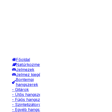
Főoldal
Natúrkozmetikumok
Jelmezek
Jelmez kiegészítők
Bontempi
hangszerek
- Gitárok
- Ütős hangszerek
- Fújós hangszerek
- Szintetizátorok
- Egyéb hangszerek