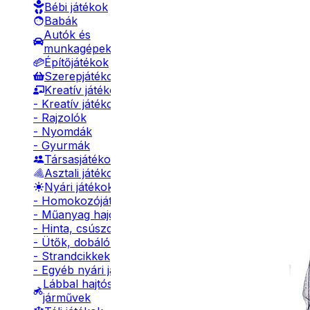
Bébi játékok
Babák
Autók és
munkagépek
Építőjátékok
Szerepjátékok
Kreatív játékok
- Kreatív játékok
- Rajzolók
- Nyomdák
- Gyurmák
Társasjátékok
Asztali játékok
Nyári játékok
- Homokozójátékok
- Műanyag hajók
- Hinta, csúszda
- Ütők, dobálók
- Strandcikkek
- Egyéb nyári játékok
Lábbal hajtós
járművek