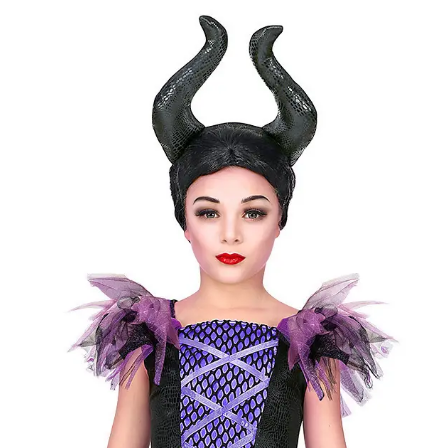
Kategóriák
Márkák
Üzletünk
Démon jelmez 158-
Elérhetőség
Raktáron
Méret
158
[
Mérettáblázat
]
Célcsoport
Lány jelmez
Típus
Boszorkány
Ajánlott
11 éves kortól 13 éves kori
korosztály
Gyártó
Widmann