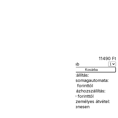
Kapcsolat
Facebook
Ár
11490
Ft
Darab
as
Kosárba
Szállítás:
- Csomagautomata:
1190 forinttól
- Házhozszállítás:
2190 forinttól
- Személyes átvétel:
ingyenesen
g