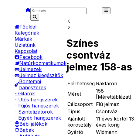
Főoldal
Kategóriák
Márkák
Színes
Üzletünk
Kapcsolat
csontváz
Facebook
Natúrkozmetikumok
jelmez 158-as
Jelmezek
Jelmez kiegészítők
Bontempi
Elérhetőség
Raktáron
hangszerek
158
- Gitárok
Méret
[
Mérettáblázat
]
- Ütős hangszerek
Célcsoport
Fiú jelmez
- Fújós hangszerek
Típus
Csontváz
- Szintetizátorok
- Egyéb hangszerek
Ajánlott
11 éves kortól 13
Bébi játékok
korosztály
éves korig
Babák
Gyártó
Widmann