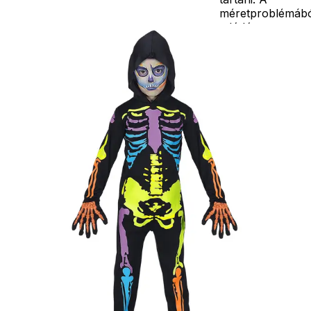
méretproblémáb
adódó
jelmezcserénél a
postaköltségek a
vevőt terhelik!
Jelmezcserénél 
postaköltséget
csak minőségi
probléma esetén
tudjuk átvállalni.
Tájékoztatjuk
kedves
Egyéb
vásárlóinkat, ho
a jelmezek nem
tartalmazzák a
kiegészítőket, mi
például harisnya,
ékszer, cipő,
paróka, kesztyű,
kardok, kemény
kalapok,
varázspálca,