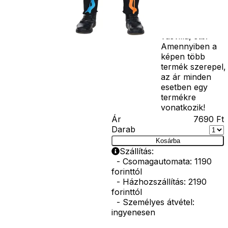
seprű, szakáll,
bajusz, műanyag
korona, esernyő,
vasvilla, stb.
Amennyiben a
képen több
termék szerepel,
az ár minden
esetben egy
termékre
vonatkozik!
Ár
7690
Ft
Darab
Kosárba
Szállítás:
- Csomagautomata: 1190
forinttól
- Házhozszállítás: 2190
forinttól
- Személyes átvétel:
ingyenesen