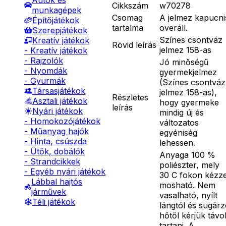
Autók és
Cikkszám
w70278
munkagépek
Csomag
A jelmez kapucni
Építőjátékok
tartalma
overáll.
Szerepjátékok
Színes csontváz
Kreatív játékok
Rövid leírás
jelmez 158-as
- Kreatív játékok
- Rajzolók
Jó minőségű
- Nyomdák
gyermekjelmez
- Gyurmák
(Színes csontváz
Társasjátékok
jelmez 158-as),
Részletes
Asztali játékok
hogy gyermeke
leírás
Nyári játékok
mindig új és
- Homokozójátékok
változatos
- Műanyag hajók
egyéniség
- Hinta, csúszda
lehessen.
- Ütők, dobálók
Anyaga 100 %
- Strandcikkek
poliészter, mely
- Egyéb nyári játékok
30 C fokon kézze
Lábbal hajtós
mosható. Nem
járművek
vasalható, nyílt
Téli játékok
lángtól és sugár
hőtől kérjük távo
tartani. A