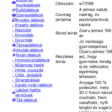
Autók és
Cikkszám
w73168
munkagépek
A jelmez kabát,
Építőjátékok
Csomag
nadrág, öv
Szerepjátékok
tartalma
pisztolytartóval,
Kreatív játékok
sapka.
- Kreatív játékok
- Rajzolók
Zsaru jelmez 158
Rövid leírás
- Nyomdák
as
- Gyurmák
Jó minőségű
Társasjátékok
gyermekjelmez
Asztali játékok
(Zsaru jelmez 15
Nyári játékok
Részletes
as), hogy
- Homokozójátékok
leírás
gyermeke mindig
- Műanyag hajók
új és változatos
- Hinta, csúszda
egyéniség
- Ütők, dobálók
lehessen.
- Strandcikkek
Anyaga 100 %
- Egyéb nyári játékok
poliészter, mely
Lábbal hajtós
30 C fokon kézze
járművek
mosható. Nem
Téli játékok
vasalható, nyílt
lángtól és sugár