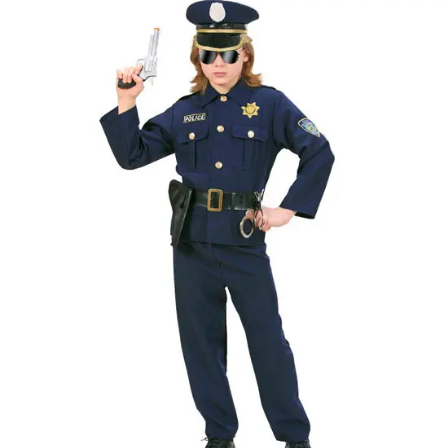
varázspálca,
seprű, szakáll,
bajusz, műanyag
korona, esernyő,
vasvilla, stb.
Amennyiben a
képen több
termék szerepel,
az ár minden
esetben egy
termékre
vonatkozik!
Ár
13990
Ft
Nincs raktáron
Szállítás:
- Csomagautomata: 1190
forinttól
- Házhozszállítás: 2190
forinttól
- Személyes átvétel:
ingyenesen