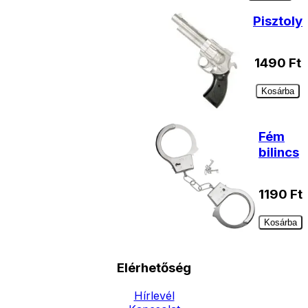
Pisztoly
1490
Ft
Kosárba
Fém
bilincs
1190
Ft
Kosárba
Elérhetőség
Hírlevél