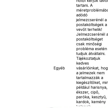
hőtől kérjük távo
tartani. A
méretproblémáb
adódó
jelmezcserénél a
postaköltségek a
vevőt terhelik!
Jelmezcserénél 
postaköltséget
csak minőségi
probléma esetén
tudjuk átvállalni.
Tájékoztatjuk
kedves
Egyéb
vásárlóinkat, ho
a jelmezek nem
tartalmazzák a
kiegészítőket, mi
például harisnya,
ékszer, cipő,
paróka, kesztyű,
kardok, kemény
kalapok,