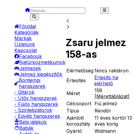
Főoldal
Kategóriák
Márkák
Zsaru jelmez
Üzletünk
Kapcsolat
158-as
Facebook
Natúrkozmetikumok
Jelmezek
Elérhetőség
Nincs raktáron
Jelmez kiegészítők
Értesíts ha
Bontempi
Értesítés
elérhető
hangszerek
158
- Gitárok
Méret
[
Mérettáblázat
]
- Ütős hangszerek
Célcsoport
Fiú jelmez
- Fújós hangszerek
- Szintetizátorok
Típus
Rendőr
- Egyéb hangszerek
Ajánlott
11 éves kortól 13
Bébi játékok
korosztály
éves korig
Babák
Gyártó
Widmann