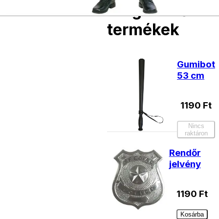
Kiegészítő
termékek
Gumibot
53 cm
1190
Ft
Nincs
raktáron
Rendőr
jelvény
1190
Ft
Kosárba