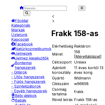
Főoldal
Kategóriák
Márkák
Frakk 158-as
Üzletünk
Kapcsolat
Facebook
Elérhetőség
Raktáron
Natúrkozmetikumok
158
Jelmezek
Méret
[
Mérettáblázat
]
Jelmez kiegészítők
Célcsoport
Unisex
Bontempi
hangszerek
Ajánlott
11 éves kortól 13
- Gitárok
korosztály
éves korig
- Ütős hangszerek
Gyártó
Widmann
- Fújós hangszerek
Cikkszám
w96858
- Szintetizátorok
Csomag
- Egyéb hangszerek
frakk
tartalma
Bébi játékok
Rövid leírás
Frakk 158-as
Babák