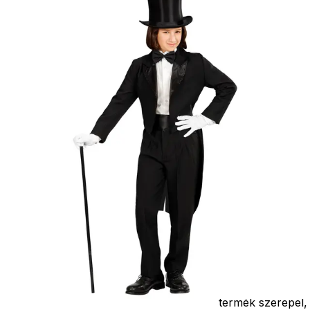
csak minőségi
probléma esetén
tudjuk átvállalni.
Tájékoztatjuk
kedves
Egyéb
vásárlóinkat, ho
a jelmezek nem
tartalmazzák a
kiegészítőket, mi
például harisnya,
ékszer, cipő,
paróka, kesztyű,
kardok, kemény
kalapok,
varázspálca,
seprű, szakáll,
bajusz, műanyag
korona, esernyő,
vasvilla, stb.
Amennyiben a
képen több
termék szerepel,