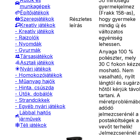
Autók és
Jó minőségű
munkagépek
gyermekjelmez
Építőjátékok
(Frakk 158-as),
Szerepjátékok
Részletes
hogy gyermeke
Kreatív játékok
leírás
mindig új és
- Kreatív játékok
változatos
- Rajzolók
egyéniség
- Nyomdák
lehessen.
- Gyurmák
Anyaga 100 %
Társasjátékok
poliészter, mely
Asztali játékok
30 C fokon kézze
Nyári játékok
mosható. Nem
- Homokozójátékok
vasalható, nyílt
- Műanyag hajók
lángtól és sugár
- Hinta, csúszda
hőtől kérjük távo
- Ütők, dobálók
tartani. A
- Strandcikkek
méretproblémáb
- Egyéb nyári játékok
adódó
Lábbal hajtós
jelmezcserénél a
járművek
postaköltségek a
Téli játékok
vevőt terhelik!
Jelmezcserénél 
postaköltséget