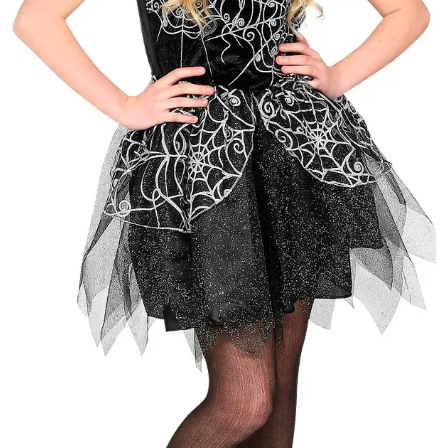
Gyártó
Widmann
Cikkszám
w97348
Csomag
A jelmez ruha, kalap.
tartalma
Rövid leírás
Ezüst boszi jelmez 158-as
Részletes
Jó minőségű gyermekjelmez
leírás
hogy gyermeke mindig új és
Anyaga 100 % poliészter, 
Nem vasalható, nyílt lángtó
tartani. A méretproblémábó
postaköltségek a vevőt ter
postaköltséget csak minősé
átvállalni. Tájékoztatjuk ke
Egyéb
jelmezek nem tartalmazzák 
harisnya, ékszer, cipő, pa
kalapok, varázspálca, sepr
korona, esernyő, vasvilla,
termék szerepel, az ár mi
vonatkozik!