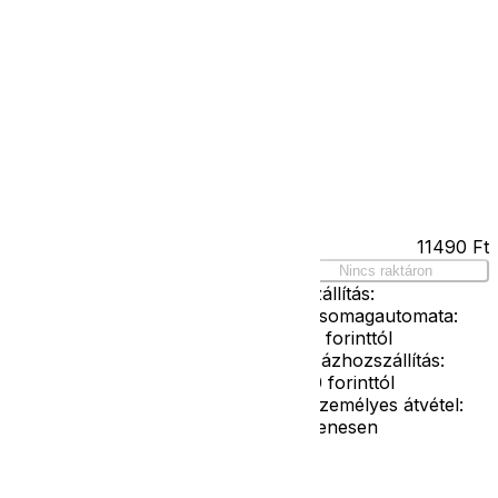
Kapcsolat
Facebook
Ár
11490
Ft
 158-as
Nincs raktáron
Szállítás:
- Csomagautomata:
1190 forinttól
- Házhozszállítás:
2190 forinttól
- Személyes átvétel:
ingyenesen
g