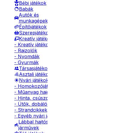
Bébi játékok
Babák
Autók és
munkagépek
Építőjátékok
Szerepjátékok
Kreatív játékok
- Kreatív játékok
- Rajzolók
- Nyomdák
- Gyurmák
Társasjátékok
Asztali játékok
Nyári játékok
- Homokozójátékok
- Műanyag hajók
- Hinta, csúszda
- Ütők, dobálók
- Strandcikkek
- Egyéb nyári játékok
Lábbal hajtós
járművek