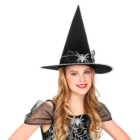
Kategóriák
Márkák
Üzletünk
Ezüst boszi jelmez
Elérhetőség
Nincs raktáron
Értesítés
Értesíts ha elérhető
Méret
158
[
Mérettáblázat
]
Célcsoport
Lány jelmez
Típus
Boszorkány
Ajánlott
11 éves kortól 13 éves kori
korosztály