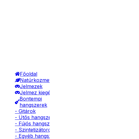
Főoldal
Natúrkozmetikumok
Jelmezek
Jelmez kiegészítők
Bontempi
hangszerek
- Gitárok
- Ütős hangszerek
- Fújós hangszerek
- Szintetizátorok
- Egyéb hangszerek