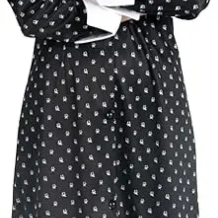
hőtől kérjük távo
tartani. A
méretproblémáb
adódó
jelmezcserénél a
postaköltségek a
vevőt terhelik!
Jelmezcserénél 
postaköltséget
csak minőségi
probléma esetén
tudjuk átvállalni.
Tájékoztatjuk
kedves
Egyéb
vásárlóinkat, ho
a jelmezek nem
tartalmazzák a
kiegészítőket, mi
például harisnya,
ékszer, cipő,
paróka, kesztyű,
kardok, kemény