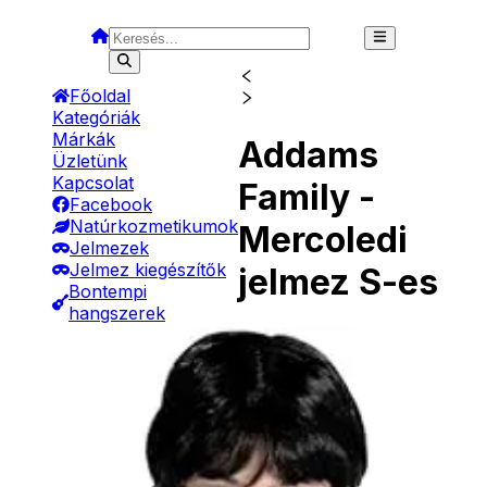
Főoldal
Kategóriák
Márkák
Addams
Üzletünk
Kapcsolat
Family -
Facebook
Natúrkozmetikumok
Mercoledi
Jelmezek
Jelmez kiegészítők
jelmez S-es
Bontempi
hangszerek
- Gitárok
Elérhetőség
Raktáron
- Ütős hangszerek
Méret
Mérettáblázat
- Fújós hangszerek
Célcsoport
Női jelmez
- Szintetizátorok
Ajánlott
14 éves kortól 9
- Egyéb hangszerek
korosztály
éves korig
Bébi játékok
Babák
Gyártó
Ciao