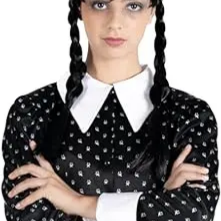
Autók és
Cikkszám
C11322.S
munkagépek
A jelmez ruha,
Építőjátékok
Csomag
paróka. Mérete
Szerepjátékok
tartalma
válltól lábig 140
Kreatív játékok
cm.
- Kreatív játékok
Addams Family -
- Rajzolók
Rövid leírás
Mercoledi jelmez
- Nyomdák
S-es
- Gyurmák
Jó minőségű
Társasjátékok
jelmez (Addams
Asztali játékok
Family - Mercole
Nyári játékok
Részletes
jelmez S-es),
- Homokozójátékok
leírás
hogy mindig új és
- Műanyag hajók
változatos
- Hinta, csúszda
egyéniség
- Ütők, dobálók
lehessen.
- Strandcikkek
- Egyéb nyári játékok
Anyaga 100 %
Lábbal hajtós
poliészter, mely
járművek
30 C fokon kézze
Téli játékok
mosható. Nem
vasalható, nyílt
lángtól és sugár