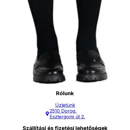
ingyenesen
Elérhetőség
Hírlevél
Kapcsolat
Minden a vásárlásról
Vásárlási feltetelek
Garancia
Általános szerződési feltételek
Adatvédelmi nyilatkozat
Rólunk
Üzletünk
2510 Dorog,
Esztergomi út 2.
Szállítási és fizetési lehetőségek