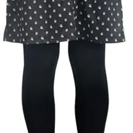
kalapok,
varázspálca,
seprű, szakáll,
bajusz, műanyag
korona, esernyő,
vasvilla, stb.
Amennyiben a
képen több
termék szerepel,
az ár minden
esetben egy
termékre
vonatkozik!
Ár
11600
Ft
Darab
Kosárba
Szállítás:
- Csomagautomata: 1190
forinttól
- Házhozszállítás: 2190
forinttól
- Személyes átvétel: