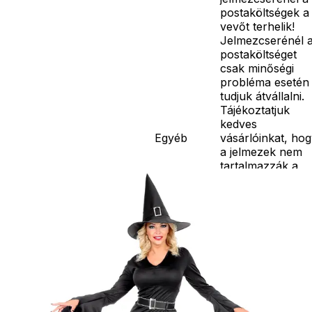
postaköltségek a
vevőt terhelik!
Jelmezcserénél 
postaköltséget
csak minőségi
probléma esetén
tudjuk átvállalni.
Tájékoztatjuk
kedves
Egyéb
vásárlóinkat, ho
a jelmezek nem
tartalmazzák a
kiegészítőket, mi
például harisnya,
ékszer, cipő,
paróka, kesztyű,
kardok, kemény
kalapok,
varázspálca,
seprű, szakáll,
bajusz, műanyag
korona, esernyő,