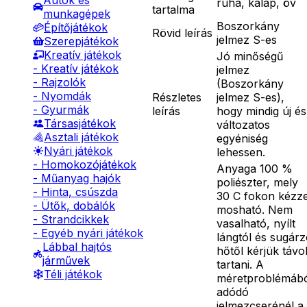
Autók és
ruha, kalap, öv
tartalma
munkagépek
Boszorkány
Építőjátékok
Rövid leírás
jelmez S-es
Szerepjátékok
Kreatív játékok
Jó minőségű
- Kreatív játékok
jelmez
- Rajzolók
(Boszorkány
- Nyomdák
Részletes
jelmez S-es),
- Gyurmák
leírás
hogy mindig új és
Társasjátékok
változatos
Asztali játékok
egyéniség
Nyári játékok
lehessen.
- Homokozójátékok
Anyaga 100 %
- Műanyag hajók
poliészter, mely
- Hinta, csúszda
30 C fokon kézze
- Ütők, dobálók
mosható. Nem
- Strandcikkek
vasalható, nyílt
- Egyéb nyári játékok
lángtól és sugár
Lábbal hajtós
hőtől kérjük távo
járművek
tartani. A
Téli játékok
méretproblémáb
adódó
jelmezcserénél a