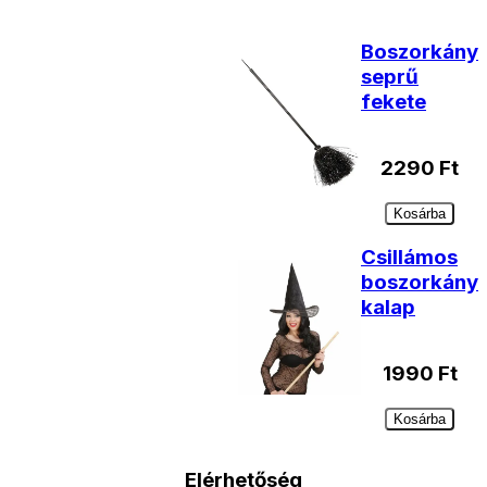
Boszorkány
seprű
fekete
2290
Ft
Kosárba
Csillámos
boszorkány
kalap
1990
Ft
Kosárba
Elérhetőség