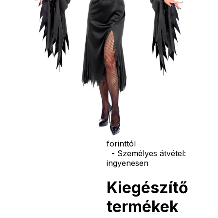
vasvilla, stb.
Amennyiben a
képen több
termék szerepel,
az ár minden
esetben egy
termékre
vonatkozik!
Ár
8690
Ft
Nincs raktáron
Szállítás:
- Csomagautomata: 1190
forinttól
- Házhozszállítás: 2190
forinttól
- Személyes átvétel:
ingyenesen
Kiegészítő
termékek