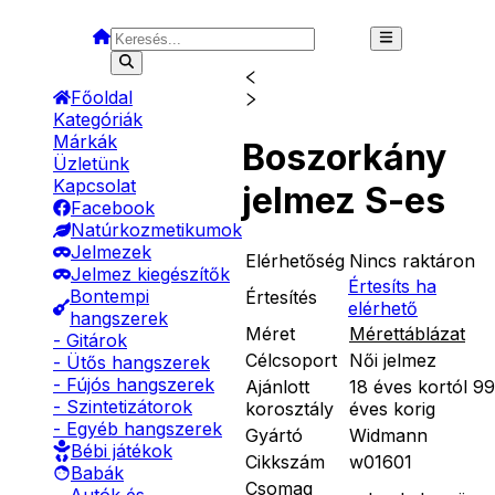
Főoldal
Kategóriák
Márkák
Boszorkány
Üzletünk
Kapcsolat
jelmez S-es
Facebook
Natúrkozmetikumok
Jelmezek
Elérhetőség
Nincs raktáron
Jelmez kiegészítők
Értesíts ha
Bontempi
Értesítés
elérhető
hangszerek
Méret
Mérettáblázat
- Gitárok
Célcsoport
Női jelmez
- Ütős hangszerek
- Fújós hangszerek
Ajánlott
18 éves kortól 99
- Szintetizátorok
korosztály
éves korig
- Egyéb hangszerek
Gyártó
Widmann
Bébi játékok
Cikkszám
w01601
Babák
Csomag