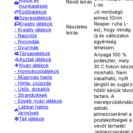
Autók és
Rövid leírás
L-es
munkagépek
Jó minőségű
Építőjátékok
jelmez (Grim
Szerepjátékok
Reaper ruha L-
Kreatív játékok
Részletes
es), hogy mindig
- Kreatív játékok
leírás
új és változatos
- Rajzolók
egyéniség
- Nyomdák
lehessen.
- Gyurmák
Társasjátékok
Anyaga 100 %
Asztali játékok
poliészter, mely
Nyári játékok
30 C fokon kézze
- Homokozójátékok
mosható. Nem
- Műanyag hajók
vasalható, nyílt
- Hinta, csúszda
lángtól és sugár
- Ütők, dobálók
hőtől kérjük távo
- Strandcikkek
tartani. A
- Egyéb nyári játékok
méretproblémáb
Lábbal hajtós
adódó
járművek
jelmezcserénél a
Téli játékok
postaköltségek a
vevőt terhelik!
Jelmezcserénél 