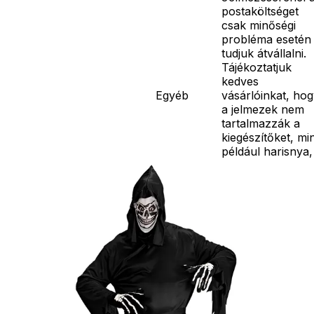
postaköltséget
csak minőségi
probléma esetén
tudjuk átvállalni.
Tájékoztatjuk
kedves
Egyéb
vásárlóinkat, ho
a jelmezek nem
tartalmazzák a
kiegészítőket, mi
például harisnya,
ékszer, cipő,
paróka, kesztyű,
kardok, kemény
kalapok,
varázspálca,
seprű, szakáll,
bajusz, műanyag
korona, esernyő,
vasvilla, stb.
Amennyiben a
képen több