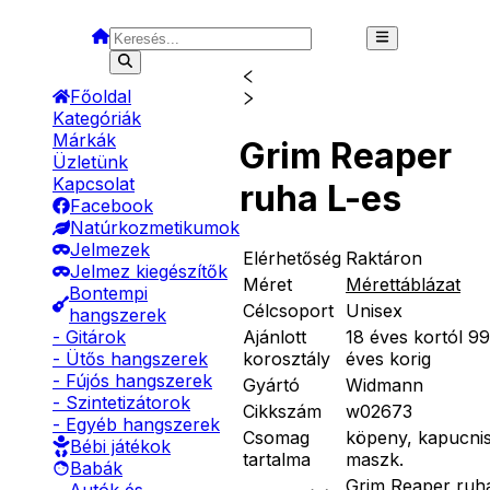
Főoldal
Kategóriák
Márkák
Grim Reaper
Üzletünk
Kapcsolat
ruha L-es
Facebook
Natúrkozmetikumok
Jelmezek
Elérhetőség
Raktáron
Jelmez kiegészítők
Méret
Mérettáblázat
Bontempi
Célcsoport
Unisex
hangszerek
Ajánlott
18 éves kortól 99
- Gitárok
korosztály
éves korig
- Ütős hangszerek
- Fújós hangszerek
Gyártó
Widmann
- Szintetizátorok
Cikkszám
w02673
- Egyéb hangszerek
Csomag
köpeny, kapucni
Bébi játékok
tartalma
maszk.
Babák
Grim Reaper ruh