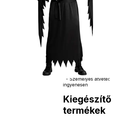
termék szerepel,
az ár minden
esetben egy
termékre
vonatkozik!
Ár
6590
Ft
Darab
Kosárba
Szállítás:
- Csomagautomata: 1190
forinttól
- Házhozszállítás: 2190
forinttól
- Személyes átvétel:
ingyenesen
Kiegészítő
termékek