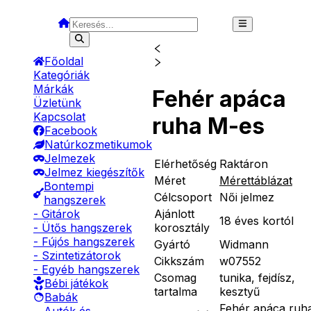
Főoldal
Kategóriák
Márkák
Fehér apáca
Üzletünk
Kapcsolat
ruha M-es
Facebook
Natúrkozmetikumok
Jelmezek
Elérhetőség
Raktáron
Jelmez kiegészítők
Méret
Mérettáblázat
Bontempi
Célcsoport
Női jelmez
hangszerek
Ajánlott
- Gitárok
18 éves kortól
korosztály
- Ütős hangszerek
- Fújós hangszerek
Gyártó
Widmann
- Szintetizátorok
Cikkszám
w07552
- Egyéb hangszerek
Csomag
tunika, fejdísz,
Bébi játékok
tartalma
kesztyű
Babák
Fehér apáca ruh