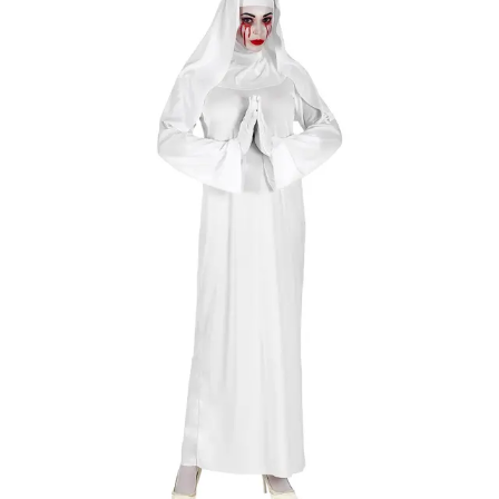
postaköltséget
csak minőségi
probléma esetén
tudjuk átvállalni.
Tájékoztatjuk
kedves
Egyéb
vásárlóinkat, ho
a jelmezek nem
tartalmazzák a
kiegészítőket, mi
például harisnya,
ékszer, cipő,
paróka, kesztyű,
kardok, kemény
kalapok,
varázspálca,
seprű, szakáll,
bajusz, műanyag
korona, esernyő,
vasvilla, stb.
Amennyiben a
képen több