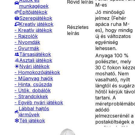
Autók és
Rövid leírás
M-es
munkagépek
Jó minőségű
Építőjátékok
jelmez (Fehér
Szerepjátékok
apáca ruha M-
Kreatív játékok
Részletes
es), hogy mindig
- Kreatív játékok
leírás
új és változatos
- Rajzolók
egyéniség
- Nyomdák
lehessen.
- Gyurmák
Társasjátékok
Anyaga 100 %
Asztali játékok
poliészter, mely
Nyári játékok
30 C fokon kézze
- Homokozójátékok
mosható. Nem
- Műanyag hajók
vasalható, nyílt
- Hinta, csúszda
lángtól és sugár
- Ütők, dobálók
hőtől kérjük távo
- Strandcikkek
tartani. A
- Egyéb nyári játékok
méretproblémáb
Lábbal hajtós
adódó
járművek
jelmezcserénél a
Téli játékok
postaköltségek a
vevőt terhelik!
Jelmezcserénél 