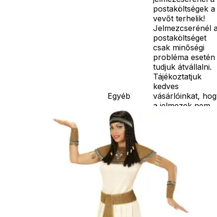
postaköltségek a
vevőt terhelik!
Jelmezcserénél 
postaköltséget
csak minőségi
probléma esetén
tudjuk átvállalni.
Tájékoztatjuk
kedves
Egyéb
vásárlóinkat, ho
a jelmezek nem
tartalmazzák a
kiegészítőket, mi
például harisnya,
ékszer, cipő,
paróka, kesztyű,
kardok, kemény
kalapok,
varázspálca,
seprű, szakáll,
bajusz, műanyag
korona, esernyő,