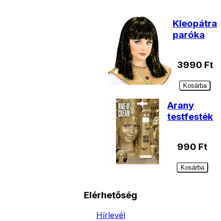
Kleopátra
paróka
3990
Ft
Kosárba
Arany
testfesték
990
Ft
Kosárba
Elérhetőség
Hírlevél