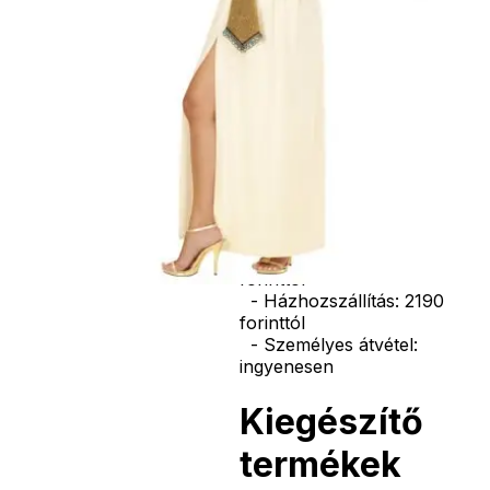
vasvilla, stb.
Amennyiben a
képen több
termék szerepel,
az ár minden
esetben egy
termékre
vonatkozik!
Ár
12490
Ft
Nincs raktáron
Szállítás:
- Csomagautomata: 1190
forinttól
- Házhozszállítás: 2190
forinttól
- Személyes átvétel:
ingyenesen
Kiegészítő
termékek