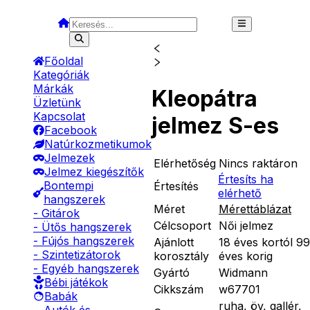
Főoldal
Kategóriák
Márkák
Kleopátra
Üzletünk
Kapcsolat
jelmez S-es
Facebook
Natúrkozmetikumok
Jelmezek
Elérhetőség
Nincs raktáron
Jelmez kiegészítők
Értesíts ha
Bontempi
Értesítés
elérhető
hangszerek
Méret
Mérettáblázat
- Gitárok
Célcsoport
Női jelmez
- Ütős hangszerek
- Fújós hangszerek
Ajánlott
18 éves kortól 99
- Szintetizátorok
korosztály
éves korig
- Egyéb hangszerek
Gyártó
Widmann
Bébi játékok
Cikkszám
w67701
Babák
ruha, öv, gallér,