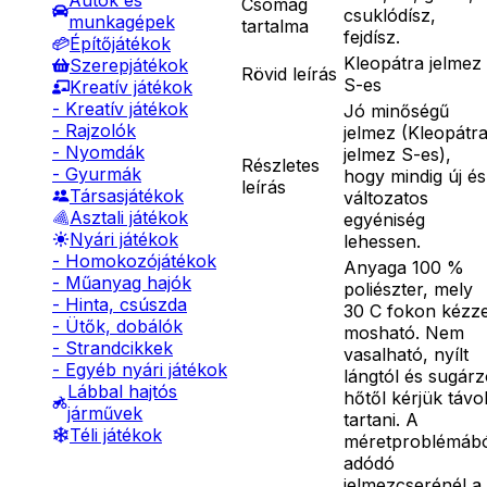
Autók és
Csomag
csuklódísz,
munkagépek
tartalma
fejdísz.
Építőjátékok
Kleopátra jelmez
Szerepjátékok
Rövid leírás
S-es
Kreatív játékok
- Kreatív játékok
Jó minőségű
- Rajzolók
jelmez (Kleopátr
- Nyomdák
jelmez S-es),
Részletes
- Gyurmák
hogy mindig új és
leírás
Társasjátékok
változatos
Asztali játékok
egyéniség
Nyári játékok
lehessen.
- Homokozójátékok
Anyaga 100 %
- Műanyag hajók
poliészter, mely
- Hinta, csúszda
30 C fokon kézze
- Ütők, dobálók
mosható. Nem
- Strandcikkek
vasalható, nyílt
- Egyéb nyári játékok
lángtól és sugár
Lábbal hajtós
hőtől kérjük távo
járművek
tartani. A
Téli játékok
méretproblémáb
adódó
jelmezcserénél a