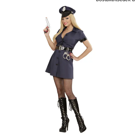
vevőt terhelik!
Jelmezcserénél 
postaköltséget
csak minőségi
probléma esetén
tudjuk átvállalni.
Tájékoztatjuk
kedves
Egyéb
vásárlóinkat, ho
a jelmezek nem
tartalmazzák a
kiegészítőket, mi
például harisnya,
ékszer, cipő,
paróka, kesztyű,
kardok, kemény
kalapok,
varázspálca,
seprű, szakáll,
bajusz, műanyag
korona, esernyő,
vasvilla, stb.