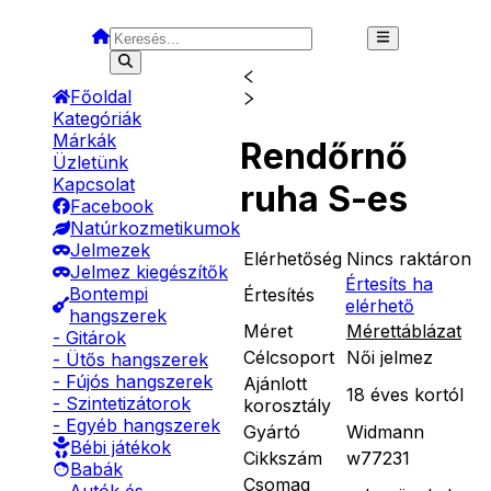
Főoldal
Kategóriák
Márkák
Rendőrnő
Üzletünk
Kapcsolat
ruha S-es
Facebook
Natúrkozmetikumok
Jelmezek
Elérhetőség
Nincs raktáron
Jelmez kiegészítők
Értesíts ha
Bontempi
Értesítés
elérhető
hangszerek
Méret
Mérettáblázat
- Gitárok
Célcsoport
Női jelmez
- Ütős hangszerek
- Fújós hangszerek
Ajánlott
18 éves kortól
- Szintetizátorok
korosztály
- Egyéb hangszerek
Gyártó
Widmann
Bébi játékok
Cikkszám
w77231
Babák
Csomag