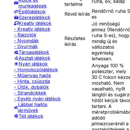
Autók és
ruha, öv, kalap
tartalma
munkagépek
Rendőrnő ruha S
Építőjátékok
Rövid leírás
es
Szerepjátékok
Kreatív játékok
Jó minőségű
- Kreatív játékok
jelmez (Rendőrn
- Rajzolók
ruha S-es), hogy
Részletes
- Nyomdák
mindig új és
leírás
- Gyurmák
változatos
Társasjátékok
egyéniség
Asztali játékok
lehessen.
Nyári játékok
Anyaga 100 %
- Homokozójátékok
poliészter, mely
- Műanyag hajók
30 C fokon kézze
- Hinta, csúszda
mosható. Nem
- Ütők, dobálók
vasalható, nyílt
- Strandcikkek
lángtól és sugár
- Egyéb nyári játékok
hőtől kérjük távo
Lábbal hajtós
tartani. A
járművek
méretproblémáb
Téli játékok
adódó
jelmezcserénél a
postaköltségek a