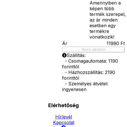
Amennyiben a
képen több
termék szerepel,
az ár minden
esetben egy
termékre
vonatkozik!
Ár
11990
Ft
Nincs raktáron
Szállítás:
- Csomagautomata: 1190
forinttól
- Házhozszállítás: 2190
forinttól
- Személyes átvétel:
ingyenesen
Elérhetőség
Hírlevél
Kapcsolat