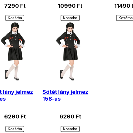
7290
Ft
10990
Ft
11490
Kosárba
Kosárba
Kosárba
t lány jelmez
Sötét lány jelmez
es
158-as
6290
Ft
6290
Ft
Kosárba
Kosárba