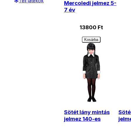
Téli játékok
Mercoledi jelmez 5-
7 év
13800
Ft
Kosárba
Sötét lány mintás
Söté
jelmez 140-es
jelm