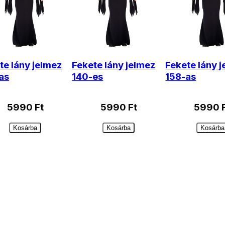
te lány jelmez
Fekete lány jelmez
Fekete lány 
as
140-es
158-as
5990
Ft
5990
Ft
5990
Kosárba
Kosárba
Kosárba