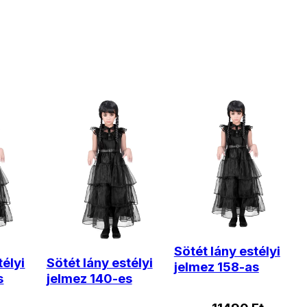
Sötét lány estélyi
télyi
Sötét lány estélyi
jelmez 158-as
s
jelmez 140-es