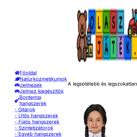
Főoldal
Natúrkozmetikumok
A legsötétebb és legszokatla
Jelmezek
Jelmez kiegészítők
Bontempi
hangszerek
- Gitárok
- Ütős hangszerek
- Fújós hangszerek
- Szintetizátorok
- Egyéb hangszerek