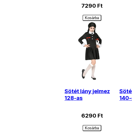
7290
Ft
Kosárba
Sötét lány jelmez
Söté
128-as
140-
6290
Ft
Kosárba