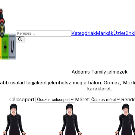
Kategóriák
Márkák
Üzletünk
Addams Family
jelmezek
nabb család tagjaként jelenhetsz meg a bálon. Gomez, Mor
karakterét.
Célcsoport:
Méret:
Rende