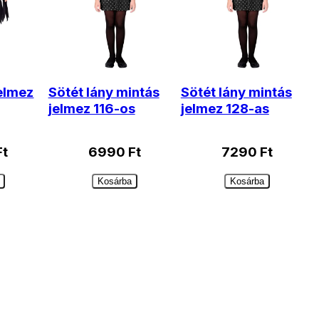
jelmez
Sötét lány mintás
Sötét lány mintás
jelmez 116-os
jelmez 128-as
Ft
6990
Ft
7290
Ft
Kosárba
Kosárba