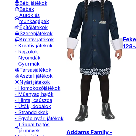
Bébi játékok
Babák
Autók és
munkagépek
Építőjátékok
Szerepjátékok
Feke
Kreatív játékok
- Kreatív játékok
128-
- Rajzolók
- Nyomdák
- Gyurmák
Társasjátékok
Asztali játékok
Nyári játékok
- Homokozójátékok
- Műanyag hajók
- Hinta, csúszda
- Ütők, dobálók
- Strandcikkek
- Egyéb nyári játékok
Lábbal hajtós
járművek
Addams Family -