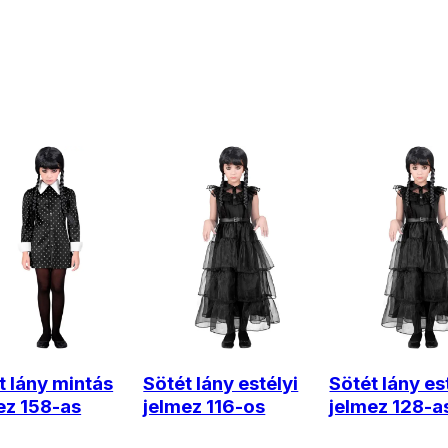
t lány mintás
Sötét lány estélyi
Sötét lány es
ez 158-as
jelmez 116-os
jelmez 128-a