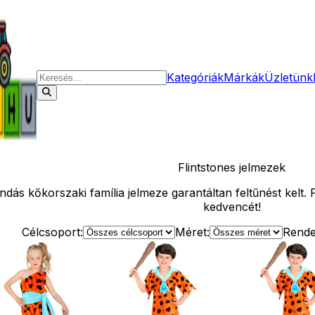
Kategóriák
Márkák
Üzletünk
Flintstones
jelmezek
s kőkorszaki família jelmeze garantáltan feltűnést kelt. 
kedvencét!
Célcsoport:
Méret:
Rende