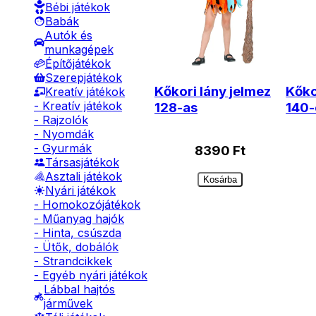
Bébi játékok
Babák
Autók és
munkagépek
Építőjátékok
Szerepjátékok
Kőkori lány jelmez
Kőko
Kreatív játékok
- Kreatív játékok
128-as
140-
- Rajzolók
- Nyomdák
- Gyurmák
8390
Ft
Társasjátékok
Asztali játékok
Kosárba
Nyári játékok
- Homokozójátékok
- Műanyag hajók
- Hinta, csúszda
- Ütők, dobálók
- Strandcikkek
- Egyéb nyári játékok
Lábbal hajtós
járművek