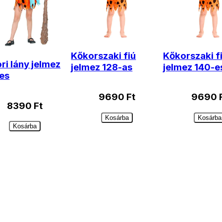
Kőkorszaki fiú
Kőkorszaki f
ri lány jelmez
jelmez 128-as
jelmez 140-e
es
9690
Ft
9690
8390
Ft
Kosárba
Kosárba
Kosárba