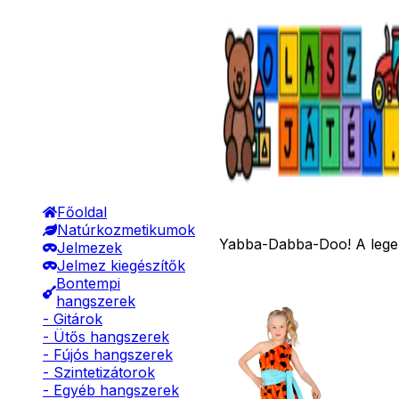
Főoldal
Natúrkozmetikumok
Yabba-Dabba-Doo! A legendá
Jelmezek
Jelmez kiegészítők
Bontempi
hangszerek
- Gitárok
- Ütős hangszerek
- Fújós hangszerek
- Szintetizátorok
- Egyéb hangszerek