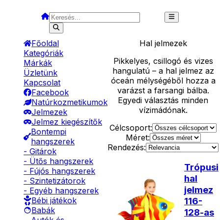
Főoldal
Hal
jelmezek
Kategóriák
Pikkelyes, csillogó és vizes
Márkák
hangulatú – a hal jelmez az
Üzletünk
óceán mélységéből hozza a
Kapcsolat
varázst a farsangi bálba.
Facebook
Egyedi választás minden
Natúrkozmetikumok
vízimádónak.
Jelmezek
Jelmez kiegészítők
Célcsoport:
Bontempi
Méret:
hangszerek
Rendezés:
- Gitárok
- Ütős hangszerek
Trópusi
- Fújós hangszerek
hal
- Szintetizátorok
jelmez
- Egyéb hangszerek
116-
Bébi játékok
Babák
128-as