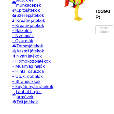
Autók és
munkagépek
Építőjátékok
10390
Szerepjátékok
Ft
Kreatív játékok
- Kreatív játékok
Nincs
- Rajzolók
raktáron
- Nyomdák
- Gyurmák
Társasjátékok
Asztali játékok
Nyári játékok
- Homokozójátékok
- Műanyag hajók
- Hinta, csúszda
- Ütők, dobálók
- Strandcikkek
- Egyéb nyári játékok
Lábbal hajtós
járművek
Téli játékok