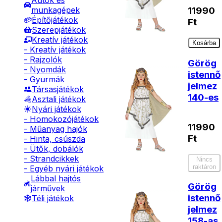
Autók és
munkagépek
11990
Építőjátékok
Ft
Szerepjátékok
Kreatív játékok
Kosárba
- Kreatív játékok
- Rajzolók
Görög
- Nyomdák
istennő
- Gyurmák
jelmez
Társasjátékok
140-es
Asztali játékok
Nyári játékok
- Homokozójátékok
11990
- Műanyag hajók
Ft
- Hinta, csúszda
- Ütők, dobálók
- Strandcikkek
Nincs
raktáron
- Egyéb nyári játékok
Lábbal hajtós
Görög
járművek
istennő
Téli játékok
jelmez
158-as