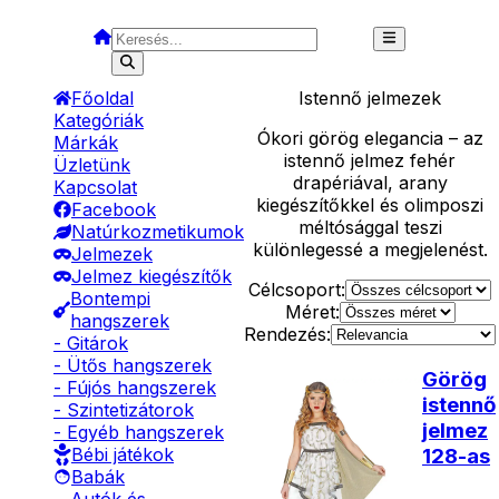
Főoldal
Istennő
jelmezek
Kategóriák
Ókori görög elegancia – az
Márkák
istennő jelmez fehér
Üzletünk
drapériával, arany
Kapcsolat
kiegészítőkkel és olimposzi
Facebook
méltósággal teszi
Natúrkozmetikumok
különlegessé a megjelenést.
Jelmezek
Jelmez kiegészítők
Célcsoport:
Bontempi
Méret:
hangszerek
Rendezés:
- Gitárok
- Ütős hangszerek
Görög
- Fújós hangszerek
istennő
- Szintetizátorok
jelmez
- Egyéb hangszerek
128-as
Bébi játékok
Babák