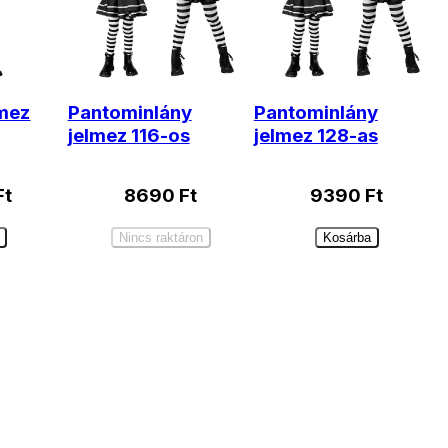
lmez
Pantominlány
Pantominlány
jelmez 116-os
jelmez 128-as
Ft
8690
Ft
9390
Ft
Nincs raktáron
Kosárba