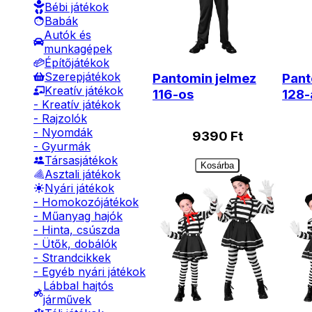
Bébi játékok
Babák
Autók és
munkagépek
Építőjátékok
Szerepjátékok
Pantomin jelmez
Pant
Kreatív játékok
116-os
128-
- Kreatív játékok
- Rajzolók
- Nyomdák
9390
Ft
- Gyurmák
Társasjátékok
Kosárba
Asztali játékok
Nyári játékok
- Homokozójátékok
- Műanyag hajók
- Hinta, csúszda
- Ütők, dobálók
- Strandcikkek
- Egyéb nyári játékok
Lábbal hajtós
járművek