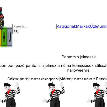
Kategóriák
Márkák
Üzletünk
Pantomin
jelmezek
tban pompázó pantomim jelmez a néma komédiások stílusá
halloweenre.
Célcsoport:
Méret:
Rende