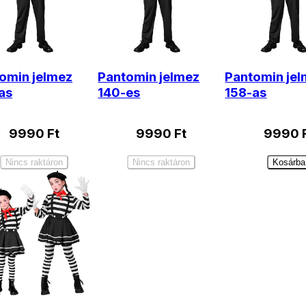
omin jelmez
Pantomin jelmez
Pantomin je
as
140-es
158-as
9990
Ft
9990
Ft
9990
Nincs raktáron
Nincs raktáron
Kosárba