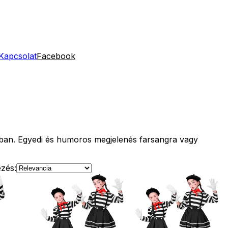
Kapcsolat
Facebook
ban. Egyedi és humoros megjelenés farsangra vagy
zés: