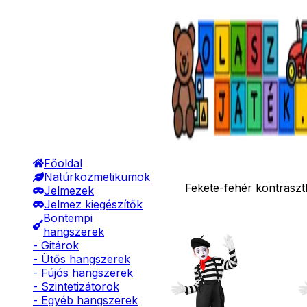
Főoldal
Natúrkozmetikumok
Fekete-fehér kontrasz
Jelmezek
Jelmez kiegészítők
Bontempi
hangszerek
- Gitárok
- Ütős hangszerek
- Fújós hangszerek
- Szintetizátorok
- Egyéb hangszerek