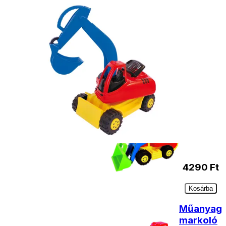
- Házhozszállítás: 2190
forinttól
- Személyes átvétel:
ingyenesen
Kiegészítő
termékek
Műanyag
traktor
46 cm
4290
Ft
Kosárba
Műanyag
markoló