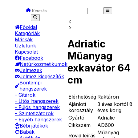
Főoldal
Kategóriák
Márkák
Adriatic
Üzletünk
Kapcsolat
Műanyag
Facebook
Natúrkozmetikumok
exkavátor 64
Jelmezek
Jelmez kiegészítők
cm
Bontempi
hangszerek
- Gitárok
Elérhetőség
Raktáron
- Ütős hangszerek
Ajánlott
3 éves kortól 8
- Fújós hangszerek
korosztály
éves korig
- Szintetizátorok
Gyártó
Adriatic
- Egyéb hangszerek
Cikkszám
AD600
Bébi játékok
Babák
Műanyag
Rövid leírás