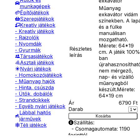
Autók és
exkavátor
munkagépek
Műanyag
Építőjátékok
exkavátor vidám
Szerepjátékok
színekben. A lap
Kreatív játékok
és a fülke
- Kreatív játékok
manuálisan
- Rajzolók
mozgatható.
- Nyomdák
Mérete: 64*19
Részletes
- Gyurmák
cm. A játék 100%
leírás
Társasjátékok
ban
Asztali játékok
újrahasznosíthat
Nyári játékok
nem mérgező,
- Homokozójátékok
nap- és vízálló
- Műanyag hajók
műanyagból
- Hinta, csúszda
készült.Mérete:
- Ütők, dobálók
64×19 cm
- Strandcikkek
Ár
6790
Ft
- Egyéb nyári játékok
Darab
Lábbal hajtós
Kosárba
járművek
Szállítás:
Téli játékok
- Csomagautomata: 1190
forinttól